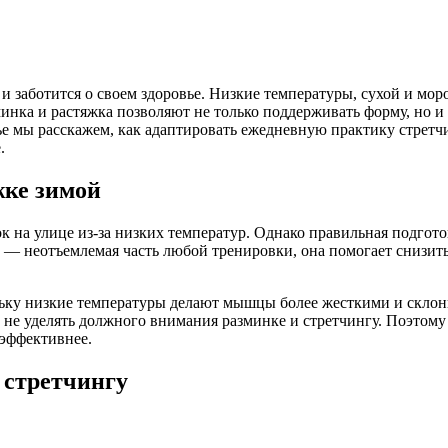
и заботится о своем здоровье. Низкие температуры, сухой и мор
минка и растяжка позволяют не только поддерживать форму, но и
тье мы расскажем, как адаптировать ежедневную практику стрет
.
жке зимой
к на улице из-за низких температур. Однако правильная подгот
а — неотъемлемая часть любой тренировки, она помогает снизит
льку низкие температуры делают мышцы более жесткими и склон
не уделять должного внимания разминке и стретчингу. Поэтому
 эффективнее.
 стретчингу