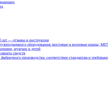
ачинающих
их
15 шт — отзывы и инструкция
рузоподъемного оборудования: мостовые и козловые краны, МП
женщин, мужчин и детей
зврата средств
абричного производства: соответствие стандартам и требовани