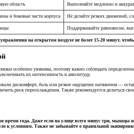
овую область
Выполняйте медленно и аккурат
ины и боковые части корпуса
Не делайте резких движений, с
дицы
Поддерживайте равновесие, вы
упражнения на открытом воздухе не более 15-20 минут, чтоб
ой
язки особенно уязвимы, поэтому важно соблюдать определенные
увеличивать их интенсивность и амплитуду.
вовали дискомфорт, боль или резкое ощущение натяжения — оста
личить риск переохлаждения. Также рекомендуется делиться св
е время года. Даже если на улице всего минус три, мышцы и
ло к условиям. Также не забывайте о правильной экипировке