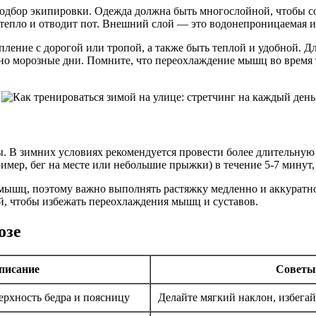
дбор экипировки. Одежда должна быть многослойной, чтобы сох
 тепло и отводит пот. Внешний слой — это водонепроницаемая и 
ление с дорогой или тропой, а также быть теплой и удобной. Д
но морозные дни. Помните, что переохлаждение мышц во время 
 В зимних условиях рекомендуется провести более длительную р
мер, бег на месте или небольшие прыжки) в течение 5-7 минут, а
 мышц, поэтому важно выполнять растяжку медленно и аккуратн
й, чтобы избежать переохлаждения мышц и суставов.
озе
писание
Советы
ерхность бедра и поясницу
Делайте мягкий наклон, избега