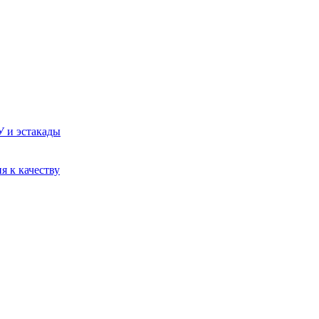
У и эстакады
я к качеству