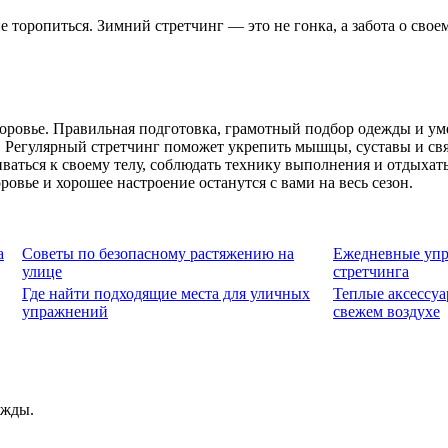
 торопиться. Зимний стретчинг — это не гонка, а забота о свое
 здоровье. Правильная подготовка, грамотный подбор одежды и 
Регулярный стретчинг поможет укрепить мышцы, суставы и связк
ваться к своему телу, соблюдать технику выполнения и отдыхат
оровье и хорошее настроение останутся с вами на весь сезон.
а
Советы по безопасному растяжению на
Ежедневные упр
улице
стретчинга
Где найти подходящие места для уличных
Теплые аксессуа
упражнений
свежем воздухе
ежды.