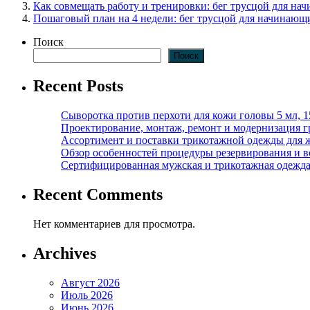
Как совмещать работу и тренировки: бег трусцой для н
Пошаговый план на 4 недели: бег трусцой для начинающ
Поиск
Поиск
Recent Posts
Сыворотка против перхоти для кожи головы 5 мл, 
Проектирование, монтаж, ремонт и модернизация г
Ассортимент и поставки трикотажной одежды для 
Обзор особенностей процедуры резервирования и во
Сертифицированная мужская и трикотажная одежда ф
Recent Comments
Нет комментариев для просмотра.
Archives
Август 2026
Июль 2026
Июнь 2026