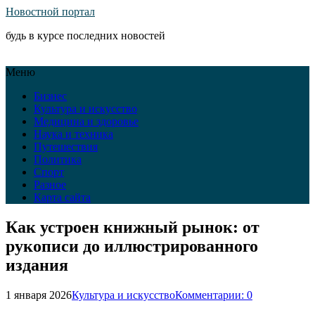
Новостной портал
будь в курсе последних новостей
Меню
Бизнес
Культура и искусство
Медицина и здоровье
Наука и техника
Путешествия
Политика
Спорт
Разное
Карта сайта
Как устроен книжный рынок: от
рукописи до иллюстрированного
издания
1 января 2026
Культура и искусство
Комментарии: 0