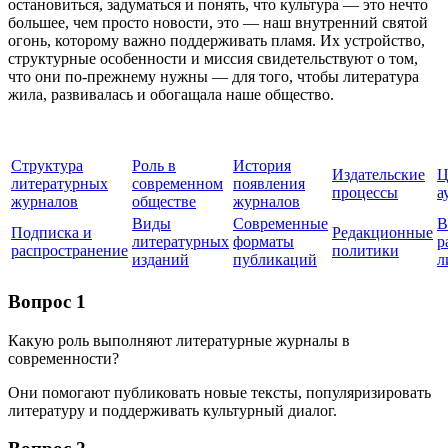
остановиться, задуматься и понять, что культура — это нечто
большее, чем просто новости, это — наш внутренний святой
огонь, которому важно поддерживать пламя. Их устройство,
структурные особенности и миссия свидетельствуют о том,
что они по-прежнему нужны — для того, чтобы литература
жила, развивалась и обогащала наше общество.
Структура
Роль в
История
Издательские
Ц
литературных
современном
появления
процессы
а
журналов
обществе
журналов
Виды
Современные
В
Подписка и
Редакционные
литературных
форматы
р
распространение
политики
изданий
публикаций
л
Вопрос 1
Какую роль выполняют литературные журналы в
современности?
Они помогают публиковать новые тексты, популяризировать
литературу и поддерживать культурный диалог.