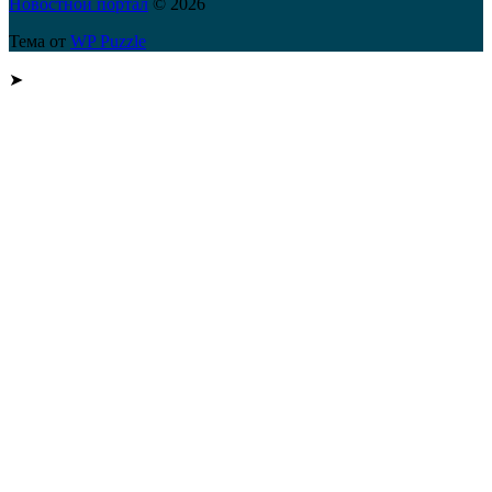
Новостной портал
© 2026
Тема от
WP Puzzle
➤