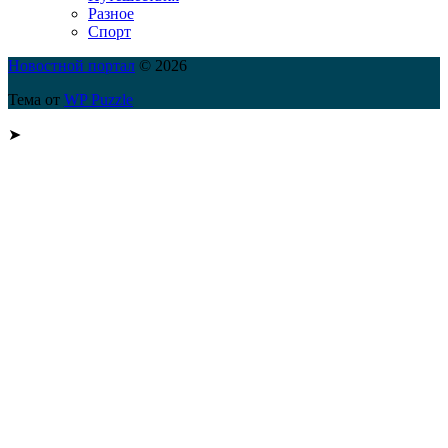
Разное
Спорт
Новостной портал
© 2026
Тема от
WP Puzzle
➤