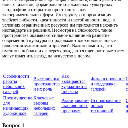
новых талантов, формированию локальных культурных
ландшафтов и открытию пространства для
экспериментальных форм. Их структура и организация
требуют гибкости, креативности и настойчивости, ведь в
условиях ограниченных ресурсов им приходится находить
нестандартные решения. Несмотря на сложности, такие
пространства оказывают сильное влияние на развитие
современной культуры и продолжают вдохновлять новые
поколения художников и зрителей. Важно помнить, что
именно в небольших галереях рождаются идеи, которые затем
могут изменить взгляд на искусство в целом.
Особенности
Как
Выставочные
Финансирование
работы
выбираются
пространства
и поддержка
в
небольших
художники и
и их роль
галерей
с
галерей
проекты
Преимущества
Ключевые
Рланирование
Использование
С
для
вызовы
выставочных
новых
р
начинающих
небольших
программ
технологий
художников
галерей
Вопрос 1