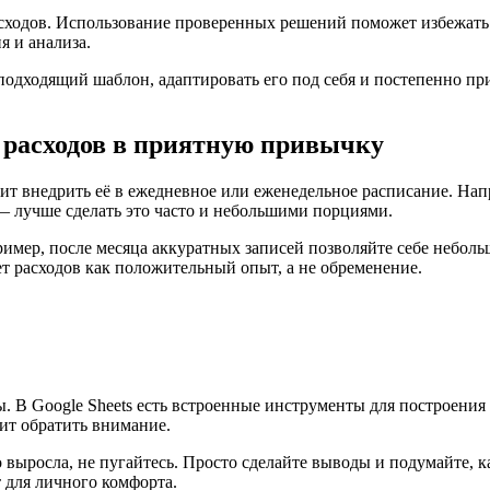
асходов. Использование проверенных решений поможет избежать
 и анализа.
подходящий шаблон, адаптировать его под себя и постепенно пр
т расходов в приятную привычку
ит внедрить её в ежедневное или еженедельное расписание. Нап
 — лучше сделать это часто и небольшими порциями.
ример, после месяца аккуратных записей позволяйте себе небо
т расходов как положительный опыт, а не обременение.
. В Google Sheets есть встроенные инструменты для построения
оит обратить внимание.
о выросла, не пугайтесь. Просто сделайте выводы и подумайте, 
т для личного комфорта.