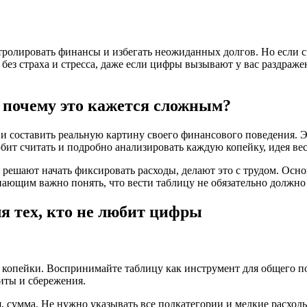
тролировать финансы и избегать неожиданных долгов. Но если сч
цу без страха и стресса, даже если цифры вызывают у вас раздра
и почему это кажется сложным?
, и составить реальную картину своего финансового поведения. 
бит считать и подробно анализировать каждую копейку, идея ве
 решают начать фиксировать расходы, делают это с трудом. Осн
нающим важно понять, что вести таблицу не обязательно должн
я тех, кто не любит цифры
й копейки. Воспринимайте таблицу как инструмент для общего 
диты и сбережения.
я, сумма. Не нужно указывать все подкатегории и мелкие расход