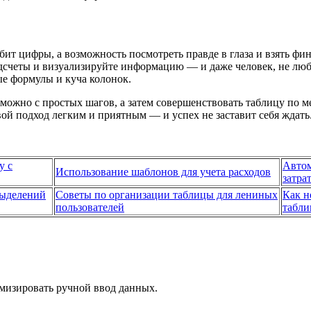
бит цифры, а возможность посмотреть правде в глаза и взять фин
счеты и визуализируйте информацию — и даже человек, не любя
е формулы и куча колонок.
можно с простых шагов, а затем совершенствовать таблицу по м
вой подход легким и приятным — и успех не заставит себя ждать
у с
Автом
Использование шаблонов для учета расходов
затра
выделений
Советы по организации таблицы для лениных
Как н
пользователей
табл
мизировать ручной ввод данных.