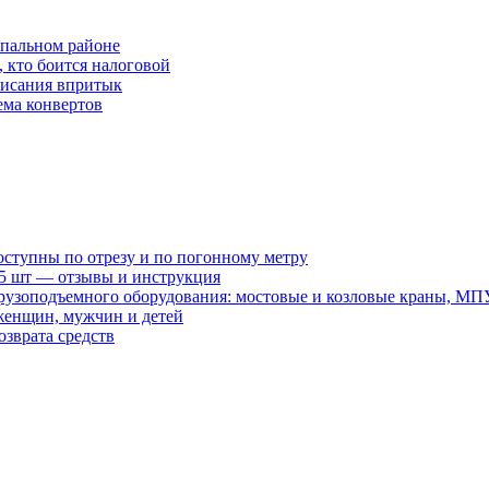
спальном районе
, кто боится налоговой
списания впритык
ема конвертов
оступны по отрезу и по погонному метру
15 шт — отзывы и инструкция
рузоподъемного оборудования: мостовые и козловые краны, МП
женщин, мужчин и детей
зврата средств