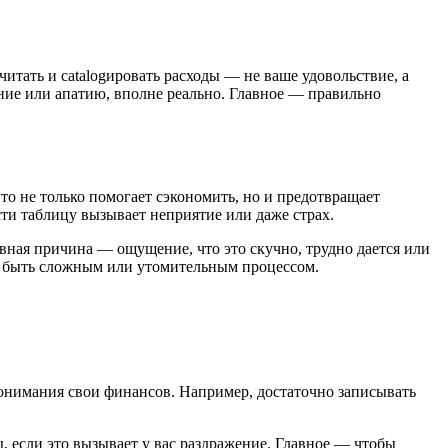
итать и catalogировать расходы — не ваше удовольствие, а
жение или апатию, вполне реально. Главное — правильно
Это не только помогает сэкономить, но и предотвращает
сти таблицу вызывает неприятие или даже страх.
овная причина — ощущение, что это скучно, трудно дается или
о быть сложным или утомительным процессом.
понимания свои финансов. Например, достаточно записывать
ы, если это вызывает у вас раздражение. Главное — чтобы