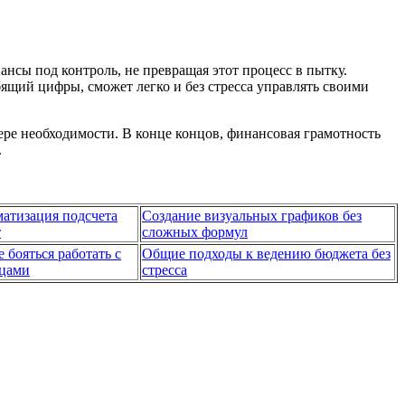
ансы под контроль, не превращая этот процесс в пытку.
щий цифры, сможет легко и без стресса управлять своими
ере необходимости. В конце концов, финансовая грамотность
.
атизация подсчета
Создание визуальных графиков без
т
сложных формул
е бояться работать с
Общие подходы к ведению бюджета без
ицами
стресса