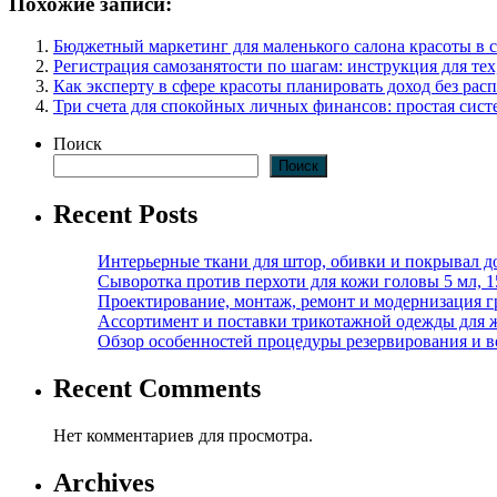
Похожие записи:
Бюджетный маркетинг для маленького салона красоты в 
Регистрация самозанятости по шагам: инструкция для тех
Как эксперту в сфере красоты планировать доход без ра
Три счета для спокойных личных финансов: простая сист
Поиск
Поиск
Recent Posts
Интерьерные ткани для штор, обивки и покрывал д
Сыворотка против перхоти для кожи головы 5 мл, 
Проектирование, монтаж, ремонт и модернизация г
Ассортимент и поставки трикотажной одежды для 
Обзор особенностей процедуры резервирования и во
Recent Comments
Нет комментариев для просмотра.
Archives