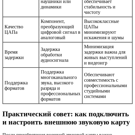
наушники или
обеспечивает
динамики
стабильность и
чистоту
Компонент,
Высококлассные
Качество
преобразующий
ЦАПы
ЦАПа
цифровой сигнал в
минимизируют
аналоговый
искажения и шумы
Минимизация
Задержка
Время
задержки важна для
обработки
задержки
живых выступлений
аудиосигнала
и видеоигр
Поддержка
Обеспечивают
многоканального
совместимость с
Поддержка
звука, высокого
профессиональными
форматов
разряда и
студийными
профессиональных
системами
форматов
Практический совет: как подключить
и настроить внешнюю звуковую карту
После приобретения внешней звуковой карты важно