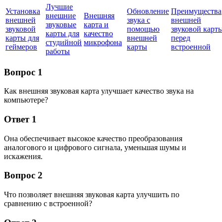
Лучшие
Установка
Обновление
Преимущества
внешние
Внешняя
внешней
звука с
внешней
звуковые
карта и
звуковой
помощью
звуковой карт
карты для
качество
карты для
внешней
перед
студийной
микрофона
геймеров
карты
встроенной
работы
Вопрос 1
Как внешняя звуковая карта улучшает качество звука на
компьютере?
Ответ 1
Она обеспечивает высокое качество преобразования
аналогового и цифрового сигнала, уменьшая шумы и
искажения.
Вопрос 2
Что позволяет внешняя звуковая карта улучшить по
сравнению с встроенной?