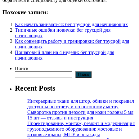
обратиться к специалисту для оценки состояния.
Похожие записи:
Как начать заниматься: бег трусцой для начинающих
Типичные ошибки новичка: бег трусцой для
начинающих
Как совмещать работу и тренировки: бег трусцой для
начинающих
Пошаговый план на 4 недели: бег трусцой для
начинающих
Поиск
Поиск
Recent Posts
Интерьерные ткани для штор, обивки и покрывал
доступны по отрезу и по погонному метру
Сыворотка против перхоти для кожи головы 5 мл,
15 шт — отзывы и инструкция
Проектирование, монтаж, ремонт и модернизация
грузоподъемного оборудования: мостовые и
козловые краны, МПУ и эстакады