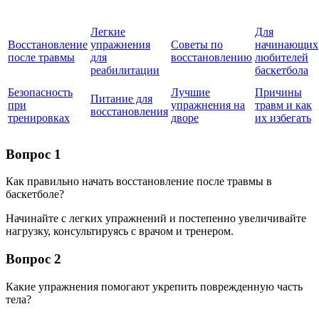
Легкие
Для
Восстановление
упражнения
Советы по
начинающих
после травмы
для
восстановлению
любителей
реабилитации
баскетбола
Безопасность
Лучшие
Причины
Питание для
при
упражнения на
травм и как
восстановления
тренировках
дворе
их избегать
Вопрос 1
Как правильно начать восстановление после травмы в
баскетболе?
Начинайте с легких упражнений и постепенно увеличивайте
нагрузку, консультируясь с врачом и тренером.
Вопрос 2
Какие упражнения помогают укрепить поврежденную часть
тела?