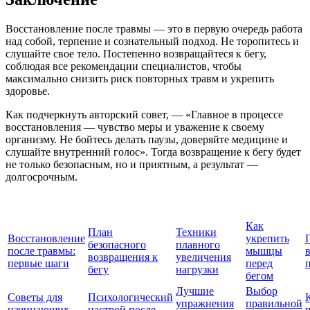
Восстановление после травмы — это в первую очередь работа
над собой, терпение и сознательный подход. Не торопитесь и
слушайте свое тело. Постепенно возвращайтеся к бегу,
соблюдая все рекомендации специалистов, чтобы
максимально снизить риск повторных травм и укрепить
здоровье.
Как подчеркнуть авторский совет, — «Главное в процессе
восстановления — чувство меры и уважение к своему
организму. Не бойтесь делать паузы, доверяйте медицине и
слушайте внутренний голос». Тогда возвращение к бегу будет
не только безопасным, но и приятным, а результат —
долгосрочным.
Как
План
Техники
Восстановление
укрепить
безопасного
плавного
после травмы:
мышцы
возвращения к
увеличения
первые шаги
перед
бегу
нагрузки
бегом
Лучшие
Выбор
Советы для
Психологический
упражнения
правильной
начинающих
настрой после