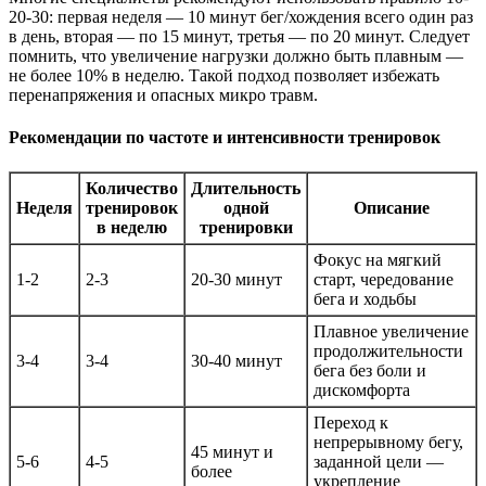
20-30: первая неделя — 10 минут бег/хождения всего один раз
в день, вторая — по 15 минут, третья — по 20 минут. Следует
помнить, что увеличение нагрузки должно быть плавным —
не более 10% в неделю. Такой подход позволяет избежать
перенапряжения и опасных микро травм.
Рекомендации по частоте и интенсивности тренировок
Количество
Длительность
Неделя
тренировок
одной
Описание
в неделю
тренировки
Фокус на мягкий
1-2
2-3
20-30 минут
старт, чередование
бега и ходьбы
Плавное увеличение
продолжительности
3-4
3-4
30-40 минут
бега без боли и
дискомфорта
Переход к
непрерывному бегу,
45 минут и
5-6
4-5
заданной цели —
более
укрепление