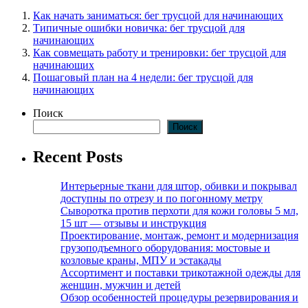
Как начать заниматься: бег трусцой для начинающих
Типичные ошибки новичка: бег трусцой для
начинающих
Как совмещать работу и тренировки: бег трусцой для
начинающих
Пошаговый план на 4 недели: бег трусцой для
начинающих
Поиск
Поиск
Recent Posts
Интерьерные ткани для штор, обивки и покрывал
доступны по отрезу и по погонному метру
Сыворотка против перхоти для кожи головы 5 мл,
15 шт — отзывы и инструкция
Проектирование, монтаж, ремонт и модернизация
грузоподъемного оборудования: мостовые и
козловые краны, МПУ и эстакады
Ассортимент и поставки трикотажной одежды для
женщин, мужчин и детей
Обзор особенностей процедуры резервирования и