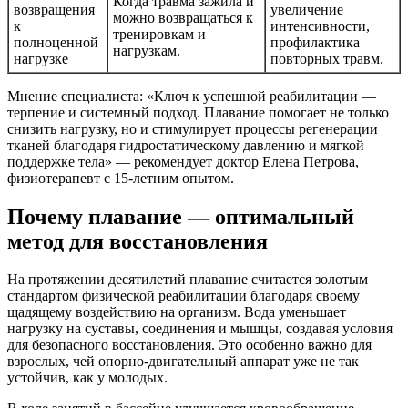
Когда травма зажила и
возвращения
увеличение
можно возвращаться к
к
интенсивности,
тренировкам и
полноценной
профилактика
нагрузкам.
нагрузке
повторных травм.
Мнение специалиста: «Ключ к успешной реабилитации —
терпение и системный подход. Плавание помогает не только
снизить нагрузку, но и стимулирует процессы регенерации
тканей благодаря гидростатическому давлению и мягкой
поддержке тела» — рекомендует доктор Елена Петрова,
физиотерапевт с 15-летним опытом.
Почему плавание — оптимальный
метод для восстановления
На протяжении десятилетий плавание считается золотым
стандартом физической реабилитации благодаря своему
щадящему воздействию на организм. Вода уменьшает
нагрузку на суставы, соединения и мышцы, создавая условия
для безопасного восстановления. Это особенно важно для
взрослых, чей опорно-двигательный аппарат уже не так
устойчив, как у молодых.