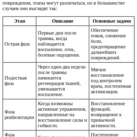
повреждения, этапы могут различаться, но в большинстве
случаев они выглядят так:
Этап
Описание
Основные задачи
Обеспечение
Первые дни после
покоя, снижение
травмы, когда
боли,
Острая фаза
наблюдается
предотвращение
воспаление, отек,
дальнейших
болевые ощущения.
повреждений.
Через один-два недели
Мягкое
после травмы
восстановление
Подосткая
начинается
под контролем
фаза
регенерация тканей,
врача, постепенная
уменьшается
активизация.
воспаление.
Когда возможны
Восстановление
активные упражнения,
функций,
Фаза
направленные на
возвращение к
реабилитации
восстановление силы и
привычной
гибкости.
активности.
Фаза
Постепенное