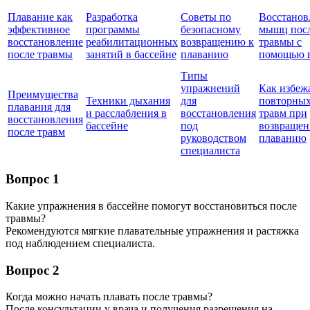
Плавание как
Разработка
Советы по
Восстанов
эффективное
программы
безопасному
мышц пос
восстановление
реабилитационных
возвращению к
травмы с
после травмы
занятий в бассейне
плаванию
помощью 
Типы
упражнений
Как избеж
Преимущества
Техники дыхания
для
повторны
плавания для
и расслабления в
восстановления
травм при
восстановления
бассейне
под
возвращен
после травм
руководством
плаванию
специалиста
Вопрос 1
Какие упражнения в бассейне помогут восстановиться после
травмы?
Рекомендуются мягкие плавательные упражнения и растяжка
под наблюдением специалиста.
Вопрос 2
Когда можно начать плавать после травмы?
После консультации у врача и получения разрешения на