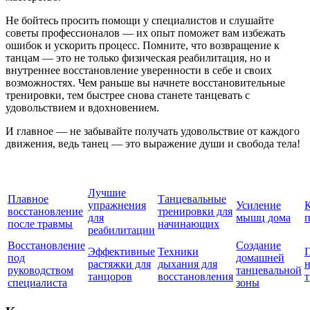
Не бойтесь просить помощи у специалистов и слушайте
советы профессионалов — их опыт поможет вам избежать
ошибок и ускорить процесс. Помните, что возвращение к
танцам — это не только физическая реабилитация, но и
внутреннее восстановление уверенности в себе и своих
возможностях. Чем раньше вы начнете восстановительные
тренировки, тем быстрее снова станете танцевать с
удовольствием и вдохновением.
И главное — не забывайте получать удовольствие от каждого
движения, ведь танец — это выражение души и свобода тела!
Лучшие
Плавное
Танцевальные
упражнения
Усиление
К
восстановление
тренировки для
для
мышц дома
п
после травмы
начинающих
реабилитации
Восстановление
Создание
Эффективные
Техники
под
домашней
растяжки для
дыхания для
н
руководством
танцевальной
танцоров
восстановления
специалиста
зоны