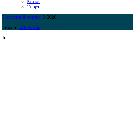
Разное
Спорт
Новостной портал
© 2026
Тема от
WP Puzzle
➤