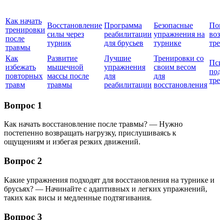
Как начать
Восстановление
Программа
Безопасные
По
тренировки
силы через
реабилитации
упражнения на
во
после
турник
для брусьев
турнике
тр
травмы
Как
Развитие
Лучшие
Тренировки со
Пс
избежать
мышечной
упражнения
своим весом
по
повторных
массы после
для
для
тр
травм
травмы
реабилитации
восстановления
Вопрос 1
Как начать восстановление после травмы? — Нужно
постепенно возвращать нагрузку, прислушиваясь к
ощущениям и избегая резких движений.
Вопрос 2
Какие упражнения подходят для восстановления на турнике и
брусьях? — Начинайте с адаптивных и легких упражнений,
таких как висы и медленные подтягивания.
Вопрос 3