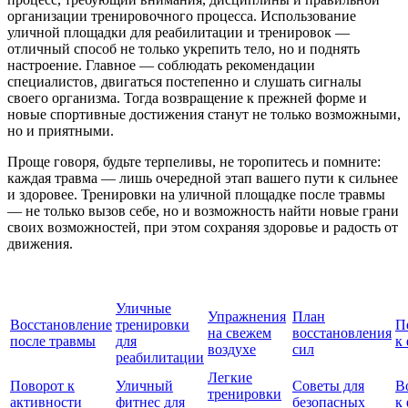
организации тренировочного процесса. Использование
уличной площадки для реабилитации и тренировок —
отличный способ не только укрепить тело, но и поднять
настроение. Главное — соблюдать рекомендации
специалистов, двигаться постепенно и слушать сигналы
своего организма. Тогда возвращение к прежней форме и
новые спортивные достижения станут не только возможными,
но и приятными.
Проще говоря, будьте терпеливы, не торопитесь и помните:
каждая травма — лишь очередной этап вашего пути к сильнее
и здоровее. Тренировки на уличной площадке после травмы
— не только вызов себе, но и возможность найти новые грани
своих возможностей, при этом сохраняя здоровье и радость от
движения.
Уличные
Упражнения
План
Восстановление
тренировки
П
на свежем
восстановления
после травмы
для
к
воздухе
сил
реабилитации
Легкие
Поворот к
Уличный
Советы для
В
тренировки
активности
фитнес для
безопасных
к