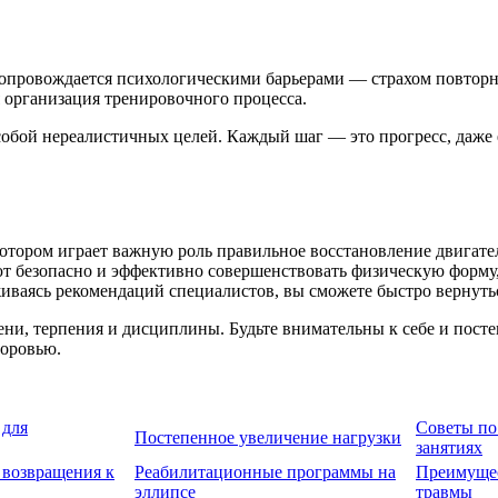
сопровождается психологическими барьерами — страхом повторн
 организация тренировочного процесса.
 собой нереалистичных целей. Каждый шаг — это прогресс, даже
котором играет важную роль правильное восстановление двигат
т безопасно и эффективно совершенствовать физическую форму,
иваясь рекомендаций специалистов, вы сможете быстро вернуть
ни, терпения и дисциплины. Будьте внимательны к себе и посте
доровью.
 для
Советы по
Постепенное увеличение нагрузки
занятиях
 возвращения к
Реабилитационные программы на
Преимущес
эллипсе
травмы