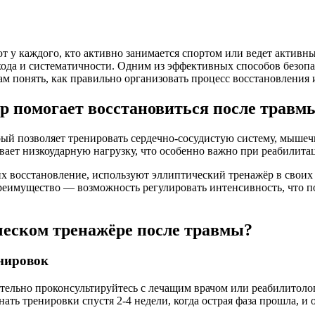
 у каждого, кто активно занимается спортом или ведет активн
ода и систематичности. Одним из эффективных способов безопа
ам понять, как правильно организовать процесс восстановления 
р помогает восстановиться после травм
й позволяет тренировать сердечно-сосудистую систему, мышечны
вает низкоударную нагрузку, что особенно важно при реабилита
их восстановление, используют эллиптический тренажёр в свои
еимущество — возможность регулировать интенсивность, что по
ическом тренажёре после травмы?
енировок
тельно проконсультируйтесь с лечащим врачом или реабилитолог
ть тренировки спустя 2-4 недели, когда острая фаза прошла, и 