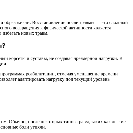
ый образ жизни. Восстановление после травмы — это сложный
сного возвращения к физической активности является
и избегать новых травм.
ы?
й корсеты и суставы, не создавая чрезмерной нагрузки. В
ции.
х программах реабилитации, отмечая уменьшение времени
зволяет адаптировать нагрузку под текущий уровень
ом. Обычно, после некоторых типов травм, таких как легкие
основные боли утихли.