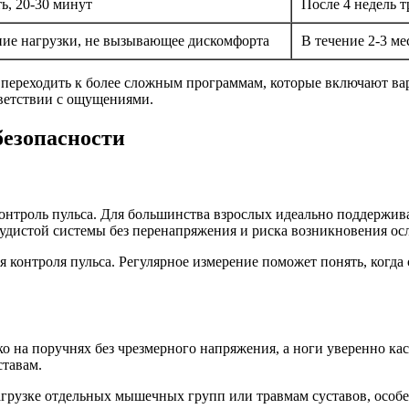
ь, 20-30 минут
После 4 недель 
ие нагрузки, не вызывающее дискомфорта
В течение 2-3 ме
ереходить к более сложным программам, которые включают вари
тветствии с ощущениями.
езопасности
нтроль пульса. Для большинства взрослых идеально поддержива
судистой системы без перенапряжения и риска возникновения о
 контроля пульса. Регулярное измерение поможет понять, когда 
гко на поручнях без чрезмерного напряжения, а ноги уверенно 
ставам.
грузке отдельных мышечных групп или травмам суставов, особе