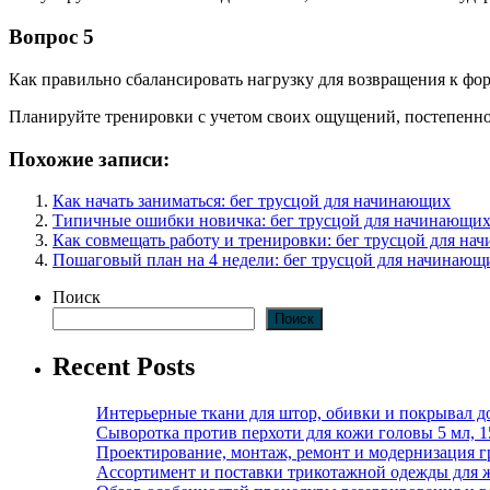
Вопрос 5
Как правильно сбалансировать нагрузку для возвращения к фо
Планируйте тренировки с учетом своих ощущений, постепенно
Похожие записи:
Как начать заниматься: бег трусцой для начинающих
Типичные ошибки новичка: бег трусцой для начинающи
Как совмещать работу и тренировки: бег трусцой для н
Пошаговый план на 4 недели: бег трусцой для начинающ
Поиск
Поиск
Recent Posts
Интерьерные ткани для штор, обивки и покрывал д
Сыворотка против перхоти для кожи головы 5 мл, 
Проектирование, монтаж, ремонт и модернизация г
Ассортимент и поставки трикотажной одежды для 