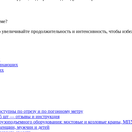
рме?
 увеличивайте продолжительность и интенсивность, чтобы избе
х
ачинающих
их
оступны по отрезу и по погонному метру
15 шт — отзывы и инструкция
рузоподъемного оборудования: мостовые и козловые краны, МП
женщин, мужчин и детей