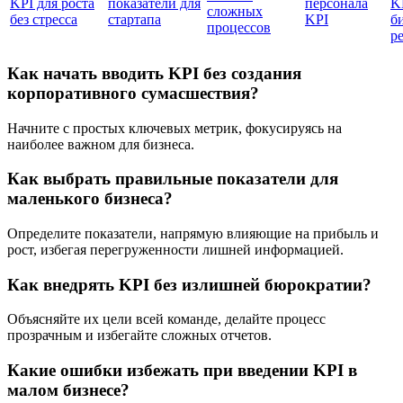
KPI для роста
показатели для
персонала
K
сложных
без стресса
стартапа
KPI
б
процессов
р
Как начать вводить KPI без создания
корпоративного сумасшествия?
Начните с простых ключевых метрик, фокусируясь на
наиболее важном для бизнеса.
Как выбрать правильные показатели для
маленького бизнеса?
Определите показатели, напрямую влияющие на прибыль и
рост, избегая перегруженности лишней информацией.
Как внедрять KPI без излишней бюрократии?
Объясняйте их цели всей команде, делайте процесс
прозрачным и избегайте сложных отчетов.
Какие ошибки избежать при введении KPI в
малом бизнесе?