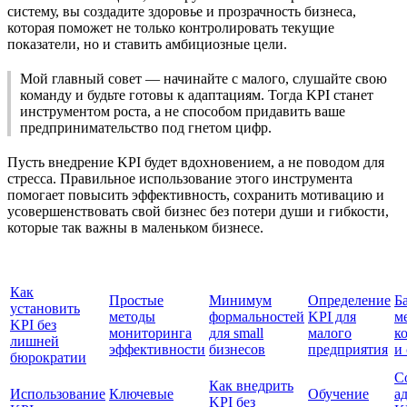
систему, вы создадите здоровье и прозрачность бизнеса,
которая поможет не только контролировать текущие
показатели, но и ставить амбициозные цели.
Мой главный совет — начинайте с малого, слушайте свою
команду и будьте готовы к адаптациям. Тогда KPI станет
инструментом роста, а не способом придавить ваше
предпринимательство под гнетом цифр.
Пусть внедрение KPI будет вдохновением, а не поводом для
стресса. Правильное использование этого инструмента
помогает повысить эффективность, сохранить мотивацию и
усовершенствовать свой бизнес без потери души и гибкости,
которые так важны в маленьком бизнесе.
Как
Простые
Минимум
Определение
Б
установить
методы
формальностей
KPI для
м
KPI без
мониторинга
для small
малого
к
лишней
эффективности
бизнесов
предприятия
и
бюрократии
С
Как внедрить
Использование
Ключевые
Обучение
а
KPI без