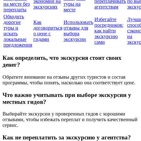
экономии на
переплачивать
по вы
на месте без
туры на
экскурсиях
агентствам
экску
переплаты
месте
Обходить
Избегайте
Лучш
дорогие
Как
Использовать
посредников:
спосо
туры и
договориться
отзывы для
как найти
сэкон
искать
о цене с
выбора
экскурсию
на
локальные
гидами
экскурсии
сами
экску
предложения
Как определить, что экскурсия стоит своих
денег?
Обратите внимание на отзывы других туристов и состав
программы, чтобы понять, насколько она соответствует цене.
Что важно учитывать при выборе экскурсии у
местных гидов?
Выбирайте экскурсии у проверенных гидов с хорошими
отзывами, чтобы избежать переплат и получить качественный
сервис.
Как не переплатить за экскурсию у агентства?