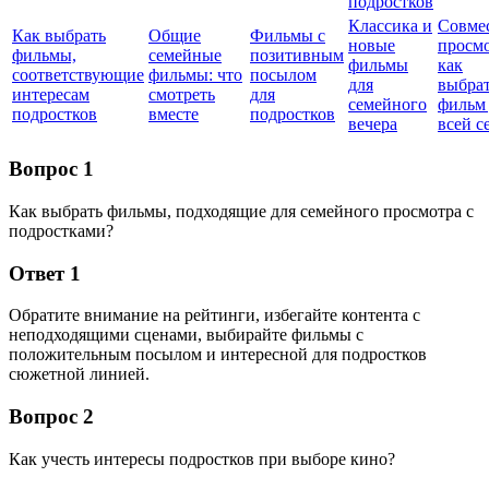
подростков
Классика и
Совме
Как выбрать
Общие
Фильмы с
новые
просмо
фильмы,
семейные
позитивным
фильмы
как
соответствующие
фильмы: что
посылом
для
выбра
интересам
смотреть
для
семейного
фильм
подростков
вместе
подростков
вечера
всей с
Вопрос 1
Как выбрать фильмы, подходящие для семейного просмотра с
подростками?
Ответ 1
Обратите внимание на рейтинги, избегайте контента с
неподходящими сценами, выбирайте фильмы с
положительным посылом и интересной для подростков
сюжетной линией.
Вопрос 2
Как учесть интересы подростков при выборе кино?