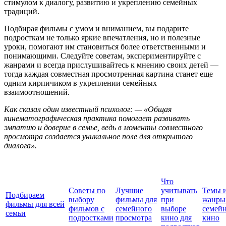
стимулом к диалогу, развитию и укреплению семейных
традиций.
Подбирая фильмы с умом и вниманием, вы подарите
подросткам не только яркие впечатления, но и полезные
уроки, помогают им становиться более ответственными и
понимающими. Следуйте советам, экспериментируйте с
жанрами и всегда прислушивайтесь к мнению своих детей —
тогда каждая совместная просмотренная картина станет еще
одним кирпичиком в укреплении семейных
взаимоотношений.
Как сказал один известный психолог: — «Общая
кинематографическая практика помогает развивать
эмпатию и доверие в семье, ведь в моменты совместного
просмотра создается уникальное поле для открытого
диалога».
Что
Советы по
Лучшие
учитывать
Темы 
Подбираем
выбору
фильмы для
при
жанры
фильмы для всей
фильмов с
семейного
выборе
семей
семьи
подростками
просмотра
кино для
кино