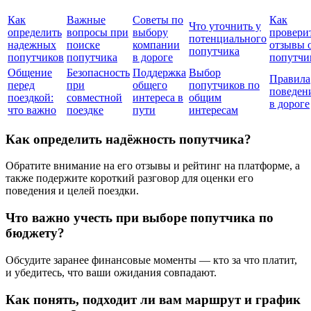
Как
Важные
Советы по
Как
Что уточнить у
определить
вопросы при
выбору
провери
потенциального
надежных
поиске
компании
отзывы 
попутчика
попутчиков
попутчика
в дороге
попутчи
Общение
Безопасность
Поддержка
Выбор
Правила
перед
при
общего
попутчиков по
поведен
поездкой:
совместной
интереса в
общим
в дороге
что важно
поездке
пути
интересам
Как определить надёжность попутчика?
Обратите внимание на его отзывы и рейтинг на платформе, а
также подержите короткий разговор для оценки его
поведения и целей поездки.
Что важно учесть при выборе попутчика по
бюджету?
Обсудите заранее финансовые моменты — кто за что платит,
и убедитесь, что ваши ожидания совпадают.
Как понять, подходит ли вам маршрут и график