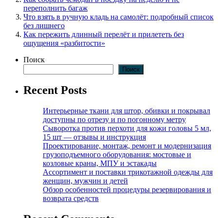
переполнить багаж
Что взять в ручную кладь на самолёт: подробный список
без лишнего
Как пережить длинный перелёт и прилететь без
ощущения «разбитости»
Поиск
Поиск
Recent Posts
Интерьерные ткани для штор, обивки и покрывал
доступны по отрезу и по погонному метру
Сыворотка против перхоти для кожи головы 5 мл,
15 шт — отзывы и инструкция
Проектирование, монтаж, ремонт и модернизация
грузоподъемного оборудования: мостовые и
козловые краны, МПУ и эстакады
Ассортимент и поставки трикотажной одежды для
женщин, мужчин и детей
Обзор особенностей процедуры резервирования и
возврата средств