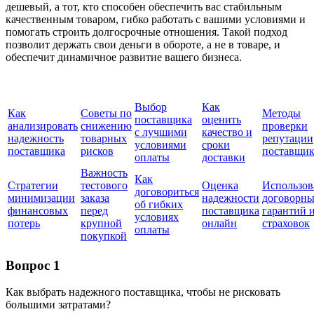
дешевый, а тот, кто способен обеспечить вас стабильным
качественным товаром, гибко работать с вашими условиями и
помогать строить долгосрочные отношения. Такой подход
позволит держать свои деньги в обороте, а не в товаре, и
обеспечит динамичное развитие вашего бизнеса.
Выбор
Как
Как
Советы по
Методы
поставщика
оценить
анализировать
снижению
проверки
с лучшими
качество и
надежность
товарных
репутации
условиями
сроки
поставщика
рисков
поставщик
оплаты
доставки
Важность
Как
Стратегии
тестового
Оценка
Использов
договориться
минимизации
заказа
надежности
договорн
об гибких
финансовых
перед
поставщика
гарантий 
условиях
потерь
крупной
онлайн
страховок
оплаты
покупкой
Вопрос 1
Как выбрать надежного поставщика, чтобы не рисковать
большими затратами?