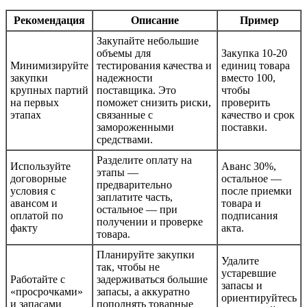
Рекомендация
Описание
Пример
Закупайте небольшие
объемы для
Закупка 10-20
Минимизируйте
тестирования качества и
единиц товара
закупки
надежности
вместо 100,
крупных партий
поставщика. Это
чтобы
на первых
поможет снизить риски,
проверить
этапах
связанные с
качество и срок
замороженными
поставки.
средствами.
Разделите оплату на
Используйте
Аванс 30%,
этапы —
договорные
остальное —
предварительно
условия с
после приемки
заплатите часть,
авансом и
товара и
остальное — при
оплатой по
подписания
получении и проверке
факту
акта.
товара.
Планируйте закупки
Удалите
так, чтобы не
устаревшие
Работайте с
задерживаться большие
запасы и
«просрочками»
запасы, а аккуратно
ориентируйтесь
и запасами
пополнять товарные