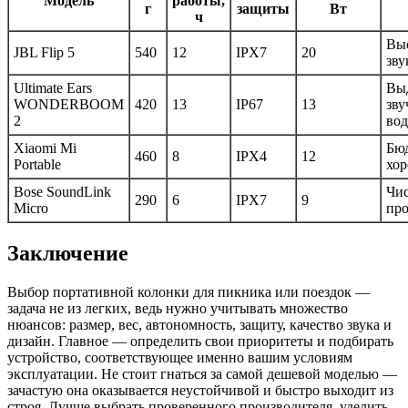
Модель
работы,
г
защиты
Вт
ч
Выс
JBL Flip 5
540
12
IPX7
20
зву
Ultimate Ears
Вы
WONDERBOOM
420
13
IP67
13
зву
2
во
Xiaomi Mi
Бюд
460
8
IPX4
12
Portable
хор
Bose SoundLink
Чис
290
6
IPX7
9
Micro
пр
Заключение
Выбор портативной колонки для пикника или поездок —
задача не из легких, ведь нужно учитывать множество
нюансов: размер, вес, автономность, защиту, качество звука и
дизайн. Главное — определить свои приоритеты и подбирать
устройство, соответствующее именно вашим условиям
эксплуатации. Не стоит гнаться за самой дешевой моделью —
зачастую она оказывается неустойчивой и быстро выходит из
строя. Лучше выбрать проверенного производителя, уделить