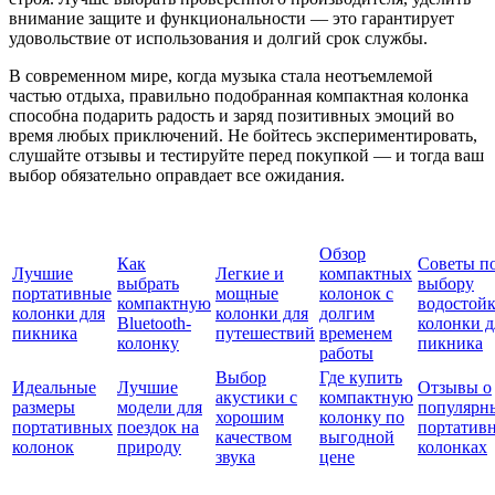
внимание защите и функциональности — это гарантирует
удовольствие от использования и долгий срок службы.
В современном мире, когда музыка стала неотъемлемой
частью отдыха, правильно подобранная компактная колонка
способна подарить радость и заряд позитивных эмоций во
время любых приключений. Не бойтесь экспериментировать,
слушайте отзывы и тестируйте перед покупкой — и тогда ваш
выбор обязательно оправдает все ожидания.
Обзор
Как
Советы п
Лучшие
Легкие и
компактных
выбрать
выбору
портативные
мощные
колонок с
компактную
водостой
колонки для
колонки для
долгим
Bluetooth-
колонки д
пикника
путешествий
временем
колонку
пикника
работы
Выбор
Где купить
Идеальные
Лучшие
Отзывы о
акустики с
компактную
размеры
модели для
популярн
хорошим
колонку по
портативных
поездок на
портатив
качеством
выгодной
колонок
природу
колонках
звука
цене