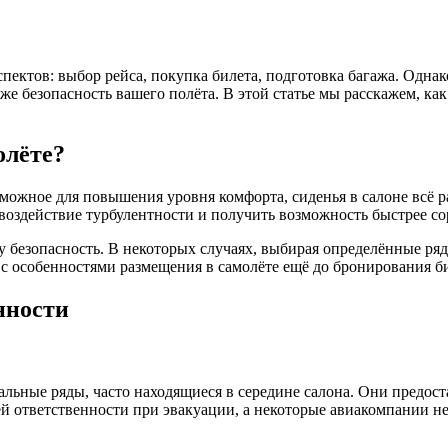
пектов: выбор рейса, покупка билета, подготовка багажа. Одна
аже безопасность вашего полёта. В этой статье мы расскажем, ка
олёте?
зможное для повышения уровня комфорта, сиденья в салоне всё 
ь воздействие турбулентности и получить возможность быстрее с
 безопасность. В некоторых случаях, выбирая определённые ряд
 с особенностями размещения в самолёте ещё до бронирования би
нности
ьные ряды, часто находящиеся в середине салона. Они предост
й ответственности при эвакуации, а некоторые авиакомпании н