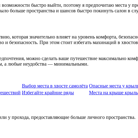
 возможности быстро выйти, поэтому я предпочитаю места у про
было больше пространства и шансов быстро покинуть салон в сл
вию, которая значительно влияет на уровень комфорта, безопасн
 и безопасность. При этом стоит избегать махинаций в хвостово
редпочтения, можно сделать ваше путешествие максимально ком
ым, а любые неудобства — минимальными.
Выбор места в хвосте самолёта
Опасные места у крыл
тешествий
Избегайте крайние ряды
Места на крыше крыль
ли у прохода, предоставляющие больше личного пространства.