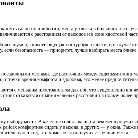
арианты
окинуть салон по прибытии, места у хвоста в большинстве случ
еличиваются с расстоянием от выходов и в зоне хвостовой част
более шумно, сильнее ощущаются турбулентности, и в случае от
у, если безопасность — приоритет, лучше выбирать места ближе 
посадочными местами, где расстояния между сиденьями минима
, с точки зрения комфорта и здоровья, это менее предпочтител
ваются с меньшим пространством для ног, что существенно влияе
т, стоит отказаться от минимальных расстояний в пользу более 
ала
му выбору места. В качестве совета эксперта рекомендую учит
рейсах комфортнее сидеть у выхода, в других — у окна. Также 
лнительную плату, что помогает «заполучить» лучшие места.