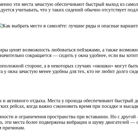
именно эти места зачастую обеспечивают быстрый выход из само
уется учитывать, что у таких сидений обычно отсутствует подл
иры ценят возможность любоваться пейзажами, а также возможно
начительно сокращается — сидить у окна удобнее, если вы хотит
воположной стороне, а в некоторых случаях «окошки» могут быт
та у окна зачастую менее удобны для тех, кто не любит долго си
 и активного отдыха. Места у прохода обеспечивают быстрый до
ких рейсах, когда важно сэкономить время при посадке и высадк
нности и ограничения пространства при вставании. Но с друго
го, эти места более подвержены вибрации и шуму двигателей — 
м причинам.