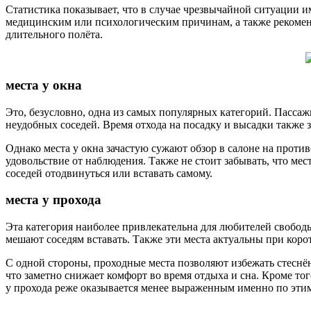
Статистика показывает, что в случае чрезвычайной ситуации 
медицинским или психологическим причинам, а также рекоменд
длительного полёта.
места у окна
Это, безусловно, одна из самых популярных категорий. Пассаж
неудобных соседей. Время отхода на посадку и высадки также з
Однако места у окна зачастую сужают обзор в салоне на проти
удовольствие от наблюдения. Также не стоит забывать, что мес
соседей отодвинуться или вставать самому.
места у прохода
Эта категория наиболее привлекательна для любителей свободы
мешают соседям вставать. Также эти места актуальны при корот
С одной стороны, проходные места позволяют избежать стеснё
что заметно снижает комфорт во время отдыха и сна. Кроме то
у прохода реже оказывается менее выраженным именно по эти