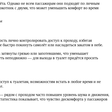
лёта. Однако не всем пассажирам они подходят по личным
окотник с двумя, что может уменьшить комфорт во время
сть лично контролировать доступ к проходу, избегая
е быстро покинуть самолёт или насладиться закатом в небе.
ь затянуты грязью или запотевшими, что уменьшает
деть неподвижно — для выхода в туалет придётся просить
ступ к туалетам, возможностям встать в любое время и не
е.
й — рядом с проходом часто повышен уровень шума и движения,
статистика показывает, что чувство дискомфорта у пассажиров