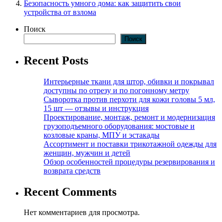
Безопасность умного дома: как защитить свои
устройства от взлома
Поиск
Поиск
Recent Posts
Интерьерные ткани для штор, обивки и покрывал
доступны по отрезу и по погонному метру
Сыворотка против перхоти для кожи головы 5 мл,
15 шт — отзывы и инструкция
Проектирование, монтаж, ремонт и модернизация
грузоподъемного оборудования: мостовые и
козловые краны, МПУ и эстакады
Ассортимент и поставки трикотажной одежды для
женщин, мужчин и детей
Обзор особенностей процедуры резервирования и
возврата средств
Recent Comments
Нет комментариев для просмотра.