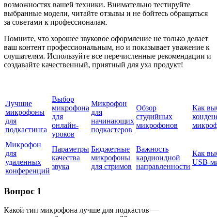
возможностях вашей техники. Внимательно тестируйте
выбранные модели, читайте отзывы и не бойтесь обращаться
за советами к профессионалам.
Помните, что хорошее звуковое оформление не только делает
ваш контент профессиональным, но и показывает уважение к
слушателям. Используйте все перечисленные рекомендации и
создавайте качественный, приятный для уха продукт!
Выбор
Лучшие
Микрофон
микрофона
Обзор
Как вы
микрофоны
для
для
студийных
конден
для
начинающих
онлайн-
микрофонов
микро
подкастинга
подкастеров
уроков
Микрофон
Параметры
Бюджетные
Важность
для
Как вы
качества
микрофоны
кардиоидной
удаленных
USB-м
звука
для стримов
направленности
конференций
Вопрос 1
Какой тип микрофона лучше для подкастов —