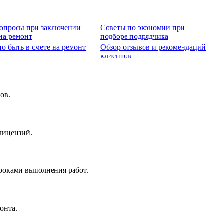
опросы при заключении
Советы по экономии при
на ремонт
подборе подрядчика
о быть в смете на ремонт
Обзор отзывов и рекомендаций
клиентов
ов.
лицензий.
роками выполнения работ.
онта.