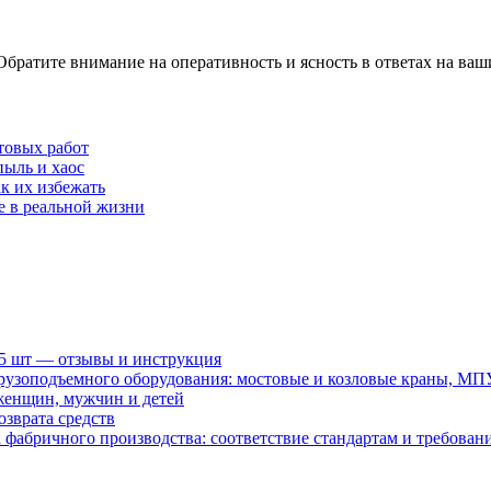
ратите внимание на оперативность и ясность в ответах на ваш
товых работ
пыль и хаос
к их избежать
е в реальной жизни
15 шт — отзывы и инструкция
рузоподъемного оборудования: мостовые и козловые краны, МП
женщин, мужчин и детей
зврата средств
абричного производства: соответствие стандартам и требовани