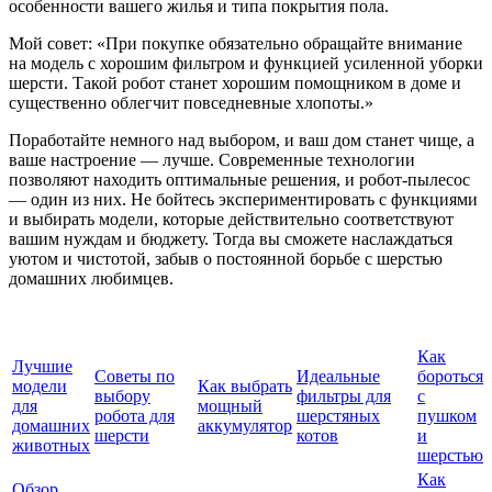
особенности вашего жилья и типа покрытия пола.
Мой совет: «При покупке обязательно обращайте внимание
на модель с хорошим фильтром и функцией усиленной уборки
шерсти. Такой робот станет хорошим помощником в доме и
существенно облегчит повседневные хлопоты.»
Поработайте немного над выбором, и ваш дом станет чище, а
ваше настроение — лучше. Современные технологии
позволяют находить оптимальные решения, и робот-пылесос
— один из них. Не бойтесь экспериментировать с функциями
и выбирать модели, которые действительно соответствуют
вашим нуждам и бюджету. Тогда вы сможете наслаждаться
уютом и чистотой, забыв о постоянной борьбе с шерстью
домашних любимцев.
Как
Лучшие
Советы по
Идеальные
бороться
модели
Как выбрать
выбору
фильтры для
с
для
мощный
робота для
шерстяных
пушком
домашних
аккумулятор
шерсти
котов
и
животных
шерстью
Как
Обзор