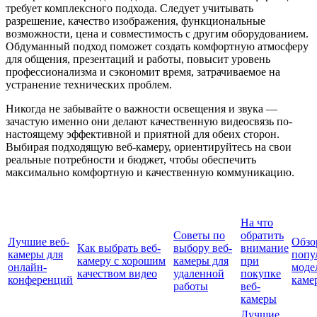
требует комплексного подхода. Следует учитывать
разрешение, качество изображения, функциональные
возможности, цена и совместимость с другим оборудованием.
Обдуманный подход поможет создать комфортную атмосферу
для общения, презентаций и работы, повысит уровень
профессионализма и сэкономит время, затрачиваемое на
устранение технических проблем.
Никогда не забывайте о важности освещения и звука —
зачастую именно они делают качественную видеосвязь по-
настоящему эффективной и приятной для обеих сторон.
Выбирая подходящую веб-камеру, ориентируйтесь на свои
реальные потребности и бюджет, чтобы обеспечить
максимально комфортную и качественную коммуникацию.
На что
Советы по
обратить
Лучшие веб-
Обзо
Как выбрать веб-
выбору веб-
внимание
камеры для
попу
камеру с хорошим
камеры для
при
онлайн-
моде
качеством видео
удаленной
покупке
конференций
каме
работы
веб-
камеры
Лучшие