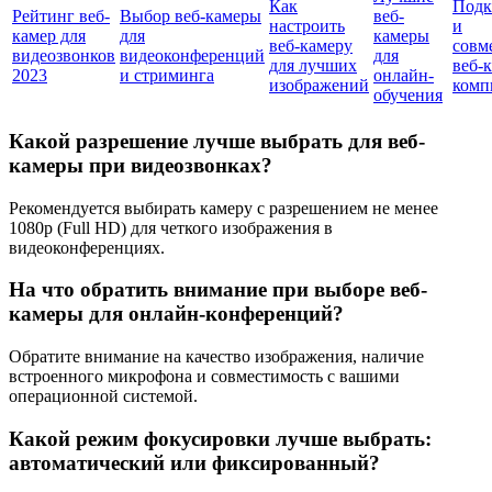
Как
Подк
Рейтинг веб-
Выбор веб-камеры
веб-
настроить
и
камер для
для
камеры
веб-камеру
совм
видеозвонков
видеоконференций
для
для лучших
веб-к
2023
и стриминга
онлайн-
изображений
комп
обучения
Какой разрешение лучше выбрать для веб-
камеры при видеозвонках?
Рекомендуется выбирать камеру с разрешением не менее
1080p (Full HD) для четкого изображения в
видеоконференциях.
На что обратить внимание при выборе веб-
камеры для онлайн-конференций?
Обратите внимание на качество изображения, наличие
встроенного микрофона и совместимость с вашими
операционной системой.
Какой режим фокусировки лучше выбрать:
автоматический или фиксированный?