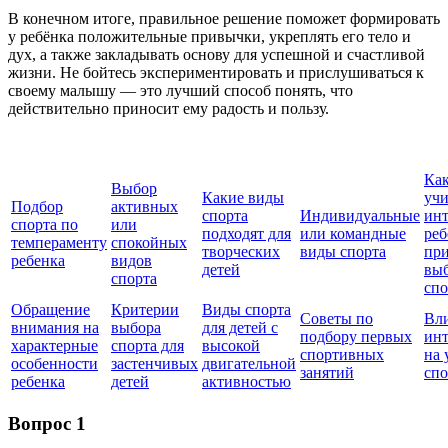
В конечном итоге, правильное решение поможет формировать
у ребёнка положительные привычки, укреплять его тело и
дух, а также закладывать основу для успешной и счастливой
жизни. Не бойтесь экспериментировать и прислушиваться к
своему малышу — это лучший способ понять, что
действительно приносит ему радость и пользу.
Ка
Выбор
Какие виды
учи
Подбор
активных
спорта
Индивидуальные
ин
спорта по
или
подходят для
или командные
реб
темпераменту
спокойных
творческих
виды спорта
пр
ребенка
видов
детей
вы
спорта
спо
Обращение
Критерии
Виды спорта
Советы по
Вл
внимания на
выбора
для детей с
подбору первых
инт
характерные
спорта для
высокой
спортивных
на 
особенности
застенчивых
двигательной
занятий
спо
ребенка
детей
активностью
Вопрос 1