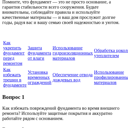
Помните, что фундамент — это не просто основание, а
гарантия стабильности всего сооружения. Будьте
внимательны, соблюдайте правила и используйте
качественные материалы — и ваш дом прослужит долгие
годы, радуя вас и вашу семью своей надежностью и уютом.
Как
укрепить
Защита
Использование
Обработка цокол
фундамент
фундамента
гидроизоляционных
утеплителем
перед
от влаги
материалов
ремонтом
Как
Установка
Использование
избежать
Обеспечение отвода
временных
профилированн
трещин в
дождевых вод
ограждений
материалов
фундаменте
Вопрос 1
Как избежать повреждений фундамента во время внешнего
ремонта? Используйте защитные покрытия и аккуратно
работайте рядом с основанием.