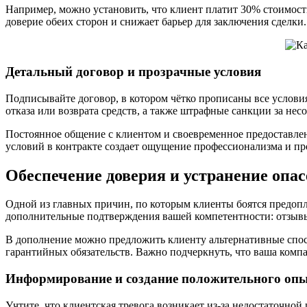
Например, можно установить, что клиент платит 30% стоимост
доверие обеих сторон и снижает барьер для заключения сделки.
Детальный договор и прозрачные условия
Подписывайте договор, в котором чётко прописаны все услови
отказа или возврата средств, а также штрафные санкции за нес
Постоянное общение с клиентом и своевременное предоставлен
условий в контракте создает ощущение профессионализма и пр
Обеспечение доверия и устранение опа
Одной из главных причин, по которым клиенты боятся предоплат
дополнительные подтверждения вашей компетентности: отзывы
В дополнение можно предложить клиенту альтернативные спос
гарантийных обязательств. Важно подчеркнуть, что ваша компа
Информирование и создание положительного оп
Учтите, что клиентская тревога возникает из-за недостаточно