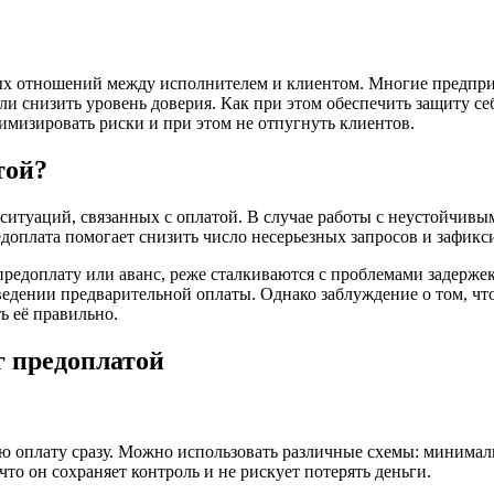
х отношений между исполнителем и клиентом. Многие предприн
и снизить уровень доверия. Как при этом обеспечить защиту себ
имизировать риски и при этом не отпугнуть клиентов.
той?
х ситуаций, связанных с оплатой. В случае работы с неустойчив
редоплата помогает снизить число несерьезных запросов и зафикс
предоплату или аванс, реже сталкиваются с проблемами задерже
дении предварительной оплаты. Однако заблуждение о том, что
ь её правильно.
г предоплатой
ую оплату сразу. Можно использовать различные схемы: минимал
что он сохраняет контроль и не рискует потерять деньги.