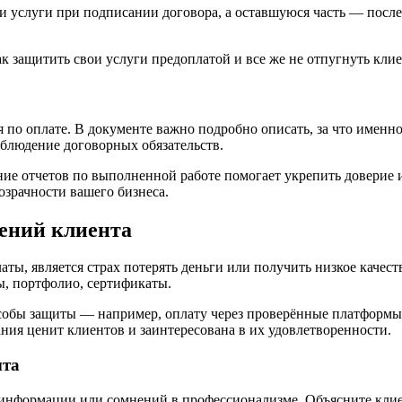
и услуги при подписании договора, а оставшуюся часть — посл
я по оплате. В документе важно подробно описать, за что именн
облюдение договорных обязательств.
ие отчетов по выполненной работе помогает укрепить доверие и
озрачности вашего бизнеса.
сений клиента
ы, является страх потерять деньги или получить низкое качеств
, портфолио, сертификаты.
обы защиты — например, оплату через проверённые платформы,
ния ценит клиентов и заинтересована в их удовлетворенности.
ыта
й информации или сомнений в профессионализме. Объясните клие