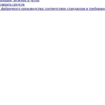
женщин, мужчин и детей
зврата средств
абричного производства: соответствие стандартам и требовани