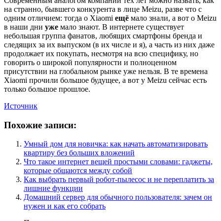
Современным аналогом компании тех лет можно назвать, как
на странно, бывшего конкурента в лице Meizu, разве что с
одним отличием: тогда о Xiaomi
ещё
мало знали, а вот о Meizu
в наши дни
уже
мало знают. В интернете существует
небольшая группа фанатов, любящих смартфоны бренда и
следящих за их выпуском (в их числе и я), а часть из них даже
продолжает их покупать, несмотря на всю специфику, но
говорить о широкой популярности и полноценном
присутствии на глобальном рынке уже нельзя. В те времена
Xiaomi прочили большое будущее, а вот у Meizu сейчас есть
только большое прошлое.
Источник
Похожие записи:
Умный дом для новичка: как начать автоматизировать
квартиру без больших вложений
Что такое интернет вещей простыми словами: гаджеты,
которые общаются между собой
Как выбрать первый робот-пылесос и не переплатить за
лишние функции
Домашний сервер для обычного пользователя: зачем он
нужен и как его собрать