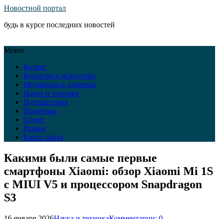
Новостной портал
будь в курсе последних новостей
Меню
Бизнес
Культура и искусство
Медицина и здоровье
Наука и техника
Путешествия
Политика
Спорт
Разное
Карта сайта
Какими были самые первые
смартфоны Xiaomi: обзор Xiaomi Mi 1S
с MIUI V5 и процессором Snapdragon
S3
16 января 2026
Наука и техника
Комментарии: 0