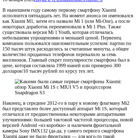
В нынешнем году самому первому смартфону Xiaomi
исполнится пятнадцать лет. На момент анонса он именовался
как Xiaomi M1, затем его назвали Mi 1 (или Mi-One), а после
некоторых доработок переименовали в Mi 1 Plus. Также
существовала версия Mi 1 Youth, которая отличалась
небольшими упрощениями и меньшей ценой. Первенец
компании пользовался ошеломительным успехом: партии по
150 тысяч штук расходились за считанные минуты, а общее
количество проданных телефонов перевалило за семь
миллионов. Главный секрет популярности смартфона был в
цене, которая составляла 1999 юаней или примерно 300
долларов/10 тысяч рублей по курсу тех лет.
Наконец, в середине 2012-го в пару к новому флагману Mi2
был представлен более доступный аппарат Mi 1S, который
отличался от предшественника некоторыми аппаратными
улучшениями: большей тактовой частотой процессора, новой
версией Android «из коробки» и наличием фронтальной
камеры Sony IMX132 (да-да, у самого первого смартфона
Xiaomi даже не было фронталки — для кого-то такой