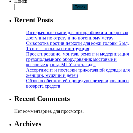
Поиск
Поиск
Recent Posts
Интерьерные ткани для штор, обивки и покрывал
доступны по отрезу и по погонному метру
Сыворотка против перхоти для кожи головы 5 мл,
15 шт — отзывы и инструкция
Проектирование, монтаж, ремонт и модернизация
грузоподъемного оборудования: мостовые и
козловые краны, МПУ и эстакады
Ассортимент и поставки трикотажной одежды для
женщин, мужчин и детей
Обзор особенностей процедуры резервирования и
возврата средств
Recent Comments
Нет комментариев для просмотра.
Archives