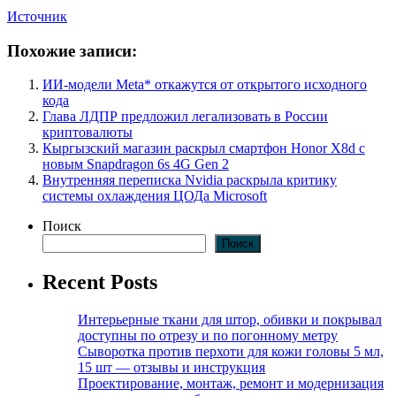
Источник
Похожие записи:
ИИ-модели Meta* откажутся от открытого исходного
кода
Глава ЛДПР предложил легализовать в России
криптовалюты
Кыргызский магазин раскрыл смартфон Honor X8d с
новым Snapdragon 6s 4G Gen 2
Внутренняя переписка Nvidia раскрыла критику
системы охлаждения ЦОДа Microsoft
Поиск
Поиск
Recent Posts
Интерьерные ткани для штор, обивки и покрывал
доступны по отрезу и по погонному метру
Сыворотка против перхоти для кожи головы 5 мл,
15 шт — отзывы и инструкция
Проектирование, монтаж, ремонт и модернизация