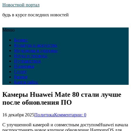
Новостной портал
будь в курсе последних новостей
Меню
Бизнес
Культура и искусство
Медицина и здоровье
Наука и техника
Путешествия
Политика
Спорт
Разное
Карта сайта
Камеры Huawei Mate 80 стали лучше
после обновления ПО
16 декабря 2025
Политика
Комментарии: 0
С улучшенной камерой и совместным доступомHuawei начала
распространять новое крупное обновление HarmonyOS для