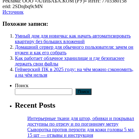
Реклама: ООО «АЛИБАБА.КОМ (РУ)» ИНН: 7703380158
erid: 2SDnjbq9cMN
Источник
Похожие записи:
Умный дом для новичка: как начать автоматизировать
квартиру без больших вложений
Домашний сервер для обычного пользователя: зачем он
нужен и как его собрать
Как работает облачное хранилище и где безопаснее
держать свои файлы
Геймерский ПК в 2025 году: на чём можно сэкономить,
а на чём нельзя
Поиск
Поиск
Recent Posts
Интерьерные ткани для штор, обивки и покрывал
доступны по отрезу и по погонному метру
Сыворотка против перхоти для кожи головы 5 мл,
15 шт — отзывы и инструкция