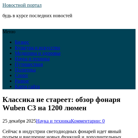
Новостной портал
будь в курсе последних новостей
Меню
Бизнес
Культура и искусство
Медицина и здоровье
Наука и техника
Путешествия
Политика
Спорт
Разное
Карта сайта
Классика не стареет: обзор фонаря
Wuben C3 на 1200 люмен
25 декабря 2025
Наука и техника
Комментарии: 0
Сейчас в индустрии светодиодных фонарей идет явный
подъем и внедрение новых функций и дополнительных