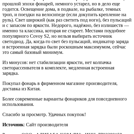
прошлой эпохи фонарей, немного устарел, но в дело еще
годится. Освещение дома, в подвале, на рыбалке, темных
троп, и поездки на велосипеде (если докупить крепление на
руль). Свет широкий (как раз светить под ноги), без пульсаций
и с запасом по яркости. Недорого, надёжно, без излишеств —
именно та классика, которая не стареет. Местами поудобнее
популярного Covoy S2, но нельзя выбирать источник
светодиод. Да, когда-то свет без пульсаций, индикатор заряда
и встроенная зарядка были роскошным максимумом, сейчас
это самый базовый минимум.
Из минусов: нет стабилизации яркости, нет колпачка
светорассеивателя в комплекте, медленная встроенная
зарядка.
Покупал фонарь в фирменном магазине производителя,
доставка из Китая.
Более современные варианты фонариков для повседневного
использования.
Спасибо за просмотр. Удачных покупок!
Источник
: Сайт производителя