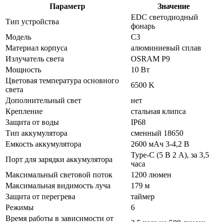
Параметр
Значение
EDC светодиодный
Тип устройства
фонарь
Модель
C3
Материал корпуса
алюминиевый сплав
Излучатель света
OSRAM P9
Мощность
10 Вт
Цветовая температура основного
6500 K
света
Дополнительный свет
нет
Крепление
стальная клипса
Защита от воды
IP68
Тип аккумулятора
сменный 18650
Емкость аккумулятора
2600 мАч 3-4,2 В
Type-C (5 В 2 А), за 3,5
Порт для зарядки аккумулятора
часа
Максимальный световой поток
1200 люмен
Максимальная видимость луча
179 м
Защита от перегрева
таймер
Режимы
6
Время работы в зависимости от