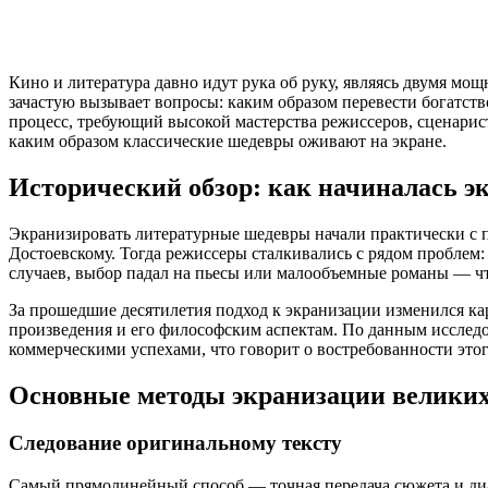
Кино и литература давно идут рука об руку, являясь двумя м
зачастую вызывает вопросы: каким образом перевести богатст
процесс, требующий высокой мастерства режиссеров, сценарис
каким образом классические шедевры оживают на экране.
Исторический обзор: как начиналась э
Экранизировать литературные шедевры начали практически с
Достоевскому. Тогда режиссеры сталкивались с рядом проблем
случаев, выбор падал на пьесы или малообъемные романы — ч
За прошедшие десятилетия подход к экранизации изменился ка
произведения и его философским аспектам. По данным исслед
коммерческими успехами, что говорит о востребованности этог
Основные методы экранизации великих
Следование оригинальному тексту
Самый прямолинейный способ — точная передача сюжета и диал