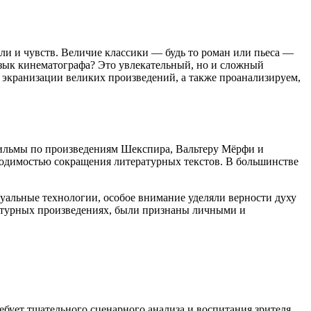
ли и чувств. Величие классики — будь то роман или пьеса —
язык кинематографа? Это увлекательный, но и сложный
к экранизации великих произведений, а также проанализируем,
фильмы по произведениям Шекспира, Вальтеру Мёрфи и
ходимостью сокращения литературных текстов. В большинстве
зуальные технологии, особое внимание уделяли верности духу
ратурных произведениях, были признаны личными и
бует тщательного сценарного анализа и воспитания зрителя,