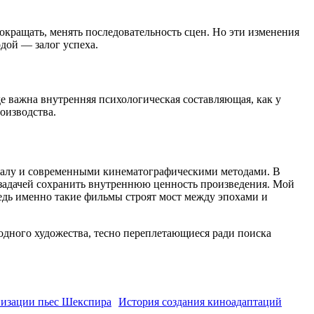
окращать, менять последовательность сцен. Но эти изменения
дой — залог успеха.
де важна внутренняя психологическая составляющая, как у
оизводства.
иналу и современными кинематографическими методами. В
й задачей сохранить внутреннюю ценность произведения. Мой
едь именно такие фильмы строят мост между эпохами и
одного художества, тесно переплетающиеся ради поиска
изации пьес Шекспира
История создания киноадаптаций