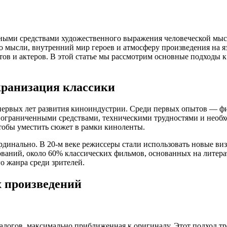
ощными средствами художественного выражения человеческой мыс
во мысли, внутренний мир героев и атмосферу произведения на 
тов и актеров. В этой статье мы рассмотрим основные подходы 
кранизация классики
 первых лет развития киноиндустрии. Среди первых опытов — 
: ограниченными средствами, техническими трудностями и необ
тобы уместить сюжет в рамки киноленты.
рдинально. В 20-м веке режиссеры стали использовать новые ви
ований, около 60% классических фильмов, основанных на лите
о жанра среди зрителей.
 произведений
огов, максимально приближенная к оригиналу. Этот подход тре