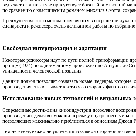
ведь часто в литературе присутствует богатый внутренний мон
по сравнению с классическим романом Михаила Скотта, сохран
Преимущества этого метода проявляются в сохранении духа про
сценариста и режиссера очень деликатной работы по избранию м
Свободная интерпретация и адаптация
Некоторые режиссеры идут по пути полной трансформации прои
принц» (1974) по одноименному произведению Антуана де Сен
уникальности человеческой познания.
Данный подход позволяет создавать новые шедевры, которые, 
произведения, что вызывает критику со стороны фанатов и лит
Использование новых технологий и визуальных 
Современные достижения киноиндустрии позволяют воспроизве
произведений, делая возможной передачу внутреннего мира гер
позволяющих максимально приблизиться к описаниям Джоан Р
Тем не менее, важно не увлечься визуальной стороной до так