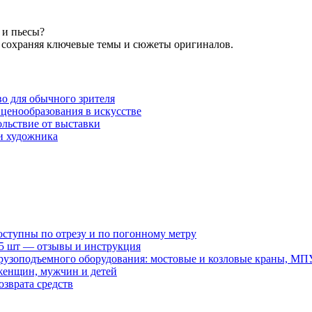
 и пьесы?
 сохраняя ключевые темы и сюжеты оригиналов.
во для обычного зрителя
ценообразования в искусстве
ольствие от выставки
и художника
оступны по отрезу и по погонному метру
15 шт — отзывы и инструкция
рузоподъемного оборудования: мостовые и козловые краны, МП
женщин, мужчин и детей
зврата средств