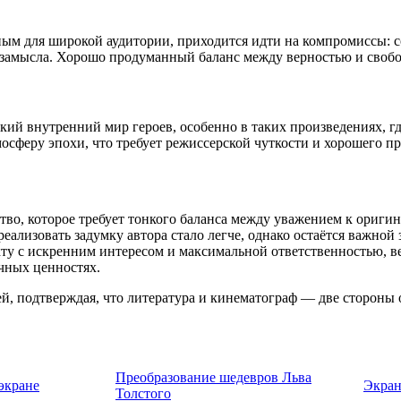
ным для широкой аудитории, приходится идти на компромиссы: с
замысла. Хорошо продуманный баланс между верностью и свобо
окий внутренний мир героев, особенно в таких произведениях, г
осферу эпохи, что требует режиссерской чуткости и хорошего пр
тво, которое требует тонкого баланса между уважением к ориг
еализовать задумку автора стало легче, однако остаётся важно
ту с искренним интересом и максимальной ответственностью, в
чных ценностях.
й, подтверждая, что литература и кинематограф — две стороны 
Преобразование шедевров Льва
экране
Экран
Толстого