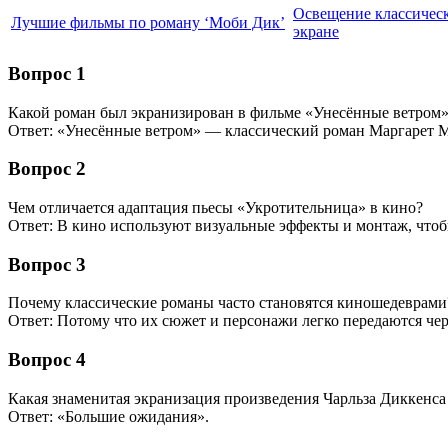
Освещение классичес
Лучшие фильмы по роману ‘Моби Дик’
экране
Вопрос 1
Какой роман был экранизирован в фильме «Унесённые ветром
Ответ: «Унесённые ветром» — классический роман Маргарет 
Вопрос 2
Чем отличается адаптация пьесы «Укротительница» в кино?
Ответ: В кино используют визуальные эффекты и монтаж, чтоб
Вопрос 3
Почему классические романы часто становятся киношедеврами
Ответ: Потому что их сюжет и персонажи легко передаются чер
Вопрос 4
Какая знаменитая экранизация произведения Чарльза Диккенса
Ответ: «Большие ожидания».