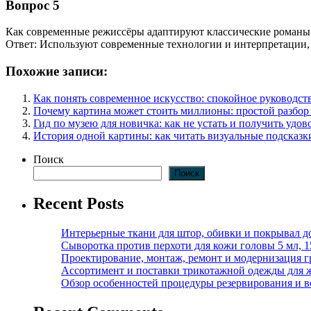
Вопрос 5
Как современные режиссёры адаптируют классические романы
Ответ: Используют современные технологии и интерпретации,
Похожие записи:
Как понять современное искусство: спокойное руководст
Почему картина может стоить миллионы: простой разбор 
Гид по музею для новичка: как не устать и получить удов
История одной картины: как читать визуальные подсказк
Поиск
Поиск
Recent Posts
Интерьерные ткани для штор, обивки и покрывал д
Сыворотка против перхоти для кожи головы 5 мл, 
Проектирование, монтаж, ремонт и модернизация г
Ассортимент и поставки трикотажной одежды для 
Обзор особенностей процедуры резервирования и во