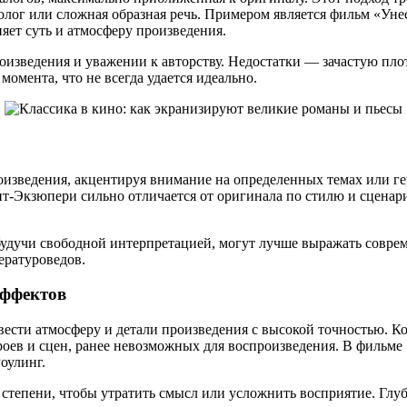
олог или сложная образная речь. Примером является фильм «Унес
яет суть и атмосферу произведения.
изведения и уважении к авторству. Недостатки — зачастую плотн
омента, что не всегда удается идеально.
зведения, акцентируя внимание на определенных темах или гер
т-Экзюпери сильно отличается от оригинала по стилю и сценар
будучи свободной интерпретацией, могут лучше выражать соврем
ературоведов.
эффектов
сти атмосферу и детали произведения с высокой точностью. Ко
оев и сцен, ранее невозможных для воспроизведения. В фильме 
оулинг.
ой степени, чтобы утратить смысл или усложнить восприятие. Г