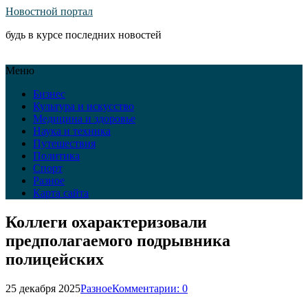
Новостной портал
будь в курсе последних новостей
Меню
Бизнес
Культура и искусство
Медицина и здоровье
Наука и техника
Путешествия
Политика
Спорт
Разное
Карта сайта
Коллеги охарактеризовали
предполагаемого подрывника
полицейских
25 декабря 2025
Разное
Комментарии: 0