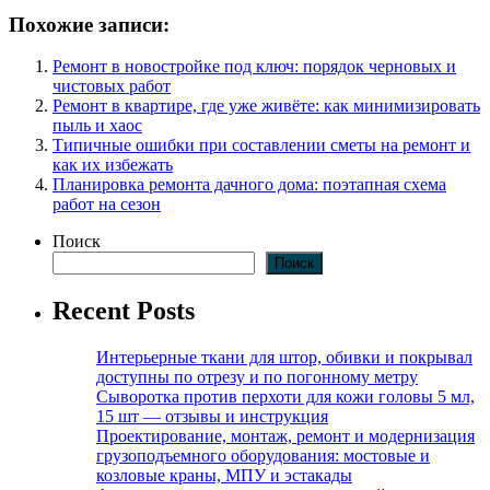
Похожие записи:
Ремонт в новостройке под ключ: порядок черновых и
чистовых работ
Ремонт в квартире, где уже живёте: как минимизировать
пыль и хаос
Типичные ошибки при составлении сметы на ремонт и
как их избежать
Планировка ремонта дачного дома: поэтапная схема
работ на сезон
Поиск
Поиск
Recent Posts
Интерьерные ткани для штор, обивки и покрывал
доступны по отрезу и по погонному метру
Сыворотка против перхоти для кожи головы 5 мл,
15 шт — отзывы и инструкция
Проектирование, монтаж, ремонт и модернизация
грузоподъемного оборудования: мостовые и
козловые краны, МПУ и эстакады