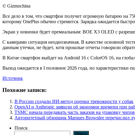
© Gizmochina
Все дело в том, что смартфон получит огромную батарею на 750
которому OnePlus обычно стремится. Зарядка ожидается быстро
Экран у новинки будет премиальным: BOE X3 OLED с разрешение
С камерами ситуация неоднозначная. В качестве основной тес
данным утечки, не будет, хотя прошлые отчеты говорили обрат
В Китае смартфон выйдет на Android 16 с ColorOS 16, на глоб
Выход ожидается в I половине 2026 года, но характеристики е
Источник
Похожие записи:
В России создали ИИ-метод оценки тревожности у собак
OpenAI и Anthropic заявили об экономии времени при ра
TSMC начала передавать часть заказов на упаковку чипов
Авторитетный обзорщик Marques Brownlee перечислил л
Поиск
Поиск