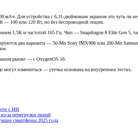
0 мАч. Для устройства с 6,31-дюймовым экраном это чуть ли не 
й — 100 или 120 Вт, но без беспроводной опции.
м 1,5K и частотой 165 Гц. Чип — Snapdragon 8 Elite Gen 5, так
тируются два варианта — 50-Мп Sony IMX906 или 200-Мп Samsun
ное.
альном рынке — с OxygenOS 16.
ще могут измениться — утечка основана на внутренних тестах.
боте с ИИ
 из-за перегрузки линий
учшие смартфоны 2025 года