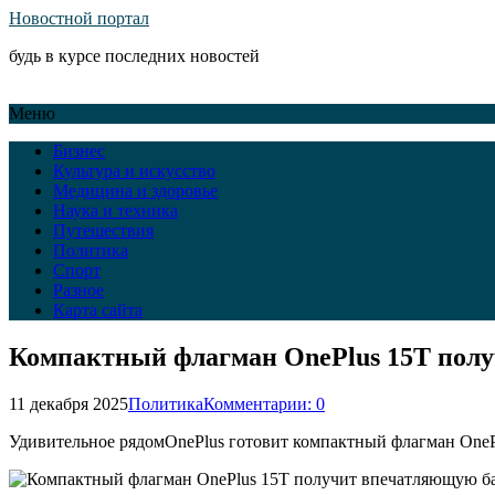
Новостной портал
будь в курсе последних новостей
Меню
Бизнес
Культура и искусство
Медицина и здоровье
Наука и техника
Путешествия
Политика
Спорт
Разное
Карта сайта
Компактный флагман OnePlus 15T полу
11 декабря 2025
Политика
Комментарии: 0
Удивительное рядомOnePlus готовит компактный флагман OnePl