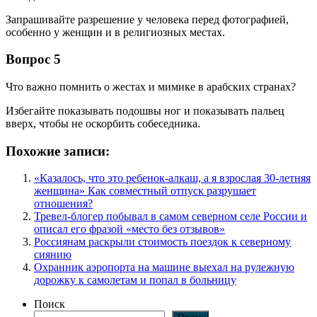
Запрашивайте разрешение у человека перед фотографией,
особенно у женщин и в религиозных местах.
Вопрос 5
Что важно помнить о жестах и мимике в арабских странах?
Избегайте показывать подошвы ног и показывать пальец
вверх, чтобы не оскорбить собеседника.
Похожие записи:
«Казалось, что это ребенок-алкаш, а я взрослая 30-летняя
женщина» Как совместный отпуск разрушает
отношения?
Тревел-блогер побывал в самом северном селе России и
описал его фразой «место без отзывов»
Россиянам раскрыли стоимость поездок к северному
сиянию
Охранник аэропорта на машине выехал на рулежную
дорожку к самолетам и попал в больницу
Поиск