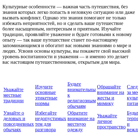
Культурные особенности — важная часть путешествия, без
знания которых легко попасть в неловкую ситуацию или даже
вызвать конфликт. Однако эти знания помогают не только
избежать неприятностей, но и сделать ваше путешествие
более насыщенным, интересным и приятным. Изучайте
традиции, проявляйте уважение и будьте готовыми к новому
опыту — так ваше путешествие станет по-настоящему
запоминающимся и обогатит вас новыми знаниями о мире и
людях. Усвоив основы культуры, вы покажете свой высокий
уровень воспитанности и уважения — и именно это делает
вас настоящим путешественником, открытым для мира.
Будьте
Изучите
Обращайте
След
Уважайте
внимательны
основные
внимание на
за м
местные
к
этикетные
жесты и
куль
традиции
религиозным
нормы
мимику
пита
обычаям
Узнайте о
Избегайте
Обратите
Будь
Уважайте
деловых и
недопустимых
внимание на
терп
личное
повседневных
тем для
местную
и
пространство
обычаях
разговора
одежду
вежл