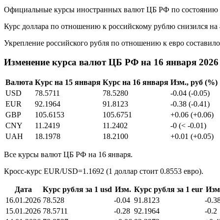
Официальные курсы иностранных валют ЦБ РФ по состоянию на 1
Курс доллара по отношению к российскому рублю снизился на 4
Укрепление российского рубля по отношению к евро составило 3
Изменение курса валют ЦБ РФ на 16 января 2026
Валюта
Курс на 15 января
Курс на 16 января
Изм., руб (%)
USD
78.5711
78.5280
-0.04 (-0.05)
EUR
92.1964
91.8123
-0.38 (-0.41)
GBP
105.6153
105.6751
+0.06 (+0.06)
CNY
11.2419
11.2402
-0 (< -0.01)
UAH
18.1978
18.2100
+0.01 (+0.05)
Все курсы валют ЦБ РФ на 16 января.
Кросс-курс EUR/USD=1.1692 (1 доллар стоит 0.8553 евро).
Дата
Курс рубля за 1 usd
Изм.
Курс рубля за 1 eur
Изм
16.01.2026
78.528
-0.04
91.8123
-0.3
15.01.2026
78.5711
-0.28
92.1964
-0.2