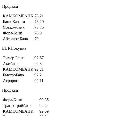
Продажа
КАМКОМБАНК
78.21
Банк Казани
78.29
Совкомбанк
78.75
Фора-Банк
78.9
Абсолют Банк
79
EURПокупка
Тимер Банк
92.67
Акибанк
92.3
КАМКОМБАНК
92.21
БыстроБанк
92.2
Агророс
92.11
Продажа
Фора-Банк
90.35
Трансстройбанк
92.4
КАМКОМБАНК
92.69