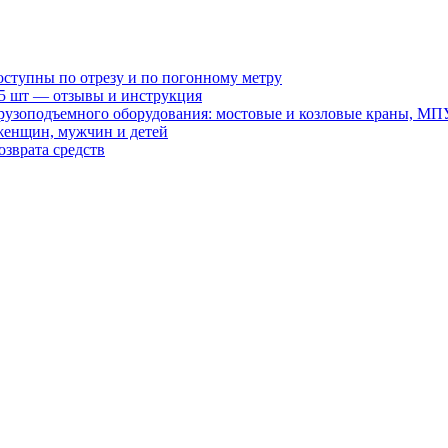
оступны по отрезу и по погонному метру
15 шт — отзывы и инструкция
рузоподъемного оборудования: мостовые и козловые краны, МП
женщин, мужчин и детей
зврата средств