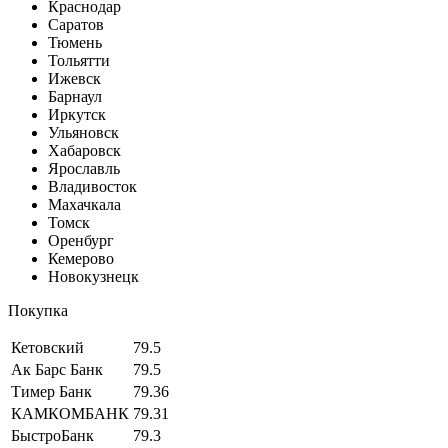
Краснодар
Саратов
Тюмень
Тольятти
Ижевск
Барнаул
Иркутск
Ульяновск
Хабаровск
Ярославль
Владивосток
Махачкала
Томск
Оренбург
Кемерово
Новокузнецк
Покупка
Кетовский
79.5
Ак Барс Банк
79.5
Тимер Банк
79.36
КАМКОМБАНК
79.31
БыстроБанк
79.3