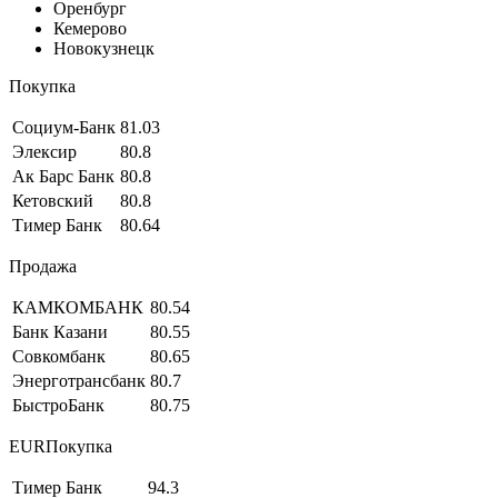
Оренбург
Кемерово
Новокузнецк
Покупка
Социум-Банк
81.03
Элексир
80.8
Ак Барс Банк
80.8
Кетовский
80.8
Тимер Банк
80.64
Продажа
КАМКОМБАНК
80.54
Банк Казани
80.55
Совкомбанк
80.65
Энерготрансбанк
80.7
БыстроБанк
80.75
EURПокупка
Тимер Банк
94.3