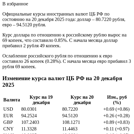
В избранное
Официальные курсы иностранных валют ЦБ РФ по
состоянию на 20 декабря 2025 года: доллар – 80.7220 рубля,
евро – 94.5120 рубля.
Курс доллара по отношению к российскому рублю вырос на
69 копеек, что составило 0.85%. С начала месяца доллар
прибавил 2 рубля 49 копеек.
Ослабление российского рубля по отношению к евро
составило 26 копеек (0.28%). С начала месяца евро прибавил 3
рубля 69 копеек.
Изменение курса валют ЦБ РФ на 20 декабря
2025
Курс на 19
Курс на 20
Изм., руб
Валюта
декабря
декабря
(%)
USD
80.0301
80.7220
+0.69 (+0.86)
EUR
94.2524
94.5120
+0.26 (+0.28)
GBP
107.2403
108.1271
+0.89 (+0.83)
CNY
11.3328
11.4463
+0.11 (+0.97)