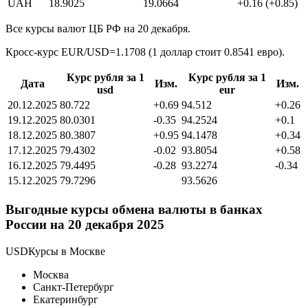
UAH
18.9025
19.0664
+0.16 (+0.85)
Все курсы валют ЦБ РФ на 20 декабря.
Кросс-курс EUR/USD=1.1708 (1 доллар стоит 0.8541 евро).
Курс рубля за 1
Курс рубля за 1
Дата
Изм.
Изм.
usd
eur
20.12.2025
80.722
+0.69
94.512
+0.26
19.12.2025
80.0301
-0.35
94.2524
+0.1
18.12.2025
80.3807
+0.95
94.1478
+0.34
17.12.2025
79.4302
-0.02
93.8054
+0.58
16.12.2025
79.4495
-0.28
93.2274
-0.34
15.12.2025
79.7296
93.5626
Выгодные курсы обмена валюты в банках
России на 20 декабря 2025
USDКурсы в Москве
Москва
Санкт-Петербург
Екатеринбург