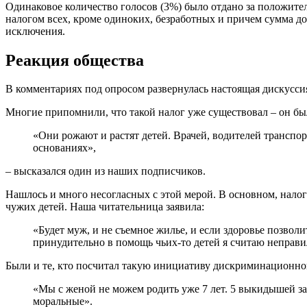
Одинаковое количество голосов (3%) было отдано за положител
налогом всех, кроме одиноких, безработных и причем сумма дол
исключения.
Реакция общества
В комментариях под опросом развернулась настоящая дискуссия
Многие припомнили, что такой налог уже существовал – он был
«Они рожают и растят детей. Врачей, водителей транспорт
основаниях»,
– высказался один из наших подписчиков.
Нашлось и много несогласных с этой мерой. В основном, нало
чужих детей. Наша читательница заявила:
«Будет муж, и не съемное жилье, и если здоровье позвол
принудительно в помощь чьих-то детей я считаю неправи
Были и те, кто посчитал такую инициативу дискриминационно
«Мы с женой не можем родить уже 7 лет. 5 выкидышей за 
моральные».