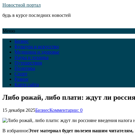
Новостной портал
будь в курсе последних новостей
Меню
Бизнес
Культура и искусство
Медицина и здоровье
Наука и техника
Путешествия
Политика
Спорт
Разное
Карта сайта
Либо рожай, либо плати: ждут ли россия
15 декабря 2025
Бизнес
Комментарии: 0
В избранное
Этот материал будет полезен нашим читателям, к