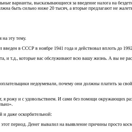
ьные варианты, высказывающиеся за введение налога на бездетн
жна быть сильно ниже 20 тысяч, а вторые предлагают не жалеть 
 на эту тему.
 введен в СССР в ноябре 1941 года и действовал вплоть до 1992
а, и т.д., которые вас обслуживают всю вашу жизнь. А вы не рас
гоплательщики недоумевали, почему они должны платить за сво
ит, я рожу и с удовольствием. И сами без помощи окружающих раз
льно».
й и даже оскорбительной:
этот период. Денег вывалил на выявление причины просто космос