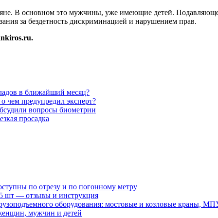
яне. В основном это мужчины, уже имеющие детей. Подавляюще
казания за бездетность дискриминацией и нарушением прав.
kiros.ru.
кладов в ближайший месяц?
 о чем предупредил эксперт?
b обсудили вопросы биометрии
езкая просадка
оступны по отрезу и по погонному метру
15 шт — отзывы и инструкция
рузоподъемного оборудования: мостовые и козловые краны, МП
женщин, мужчин и детей