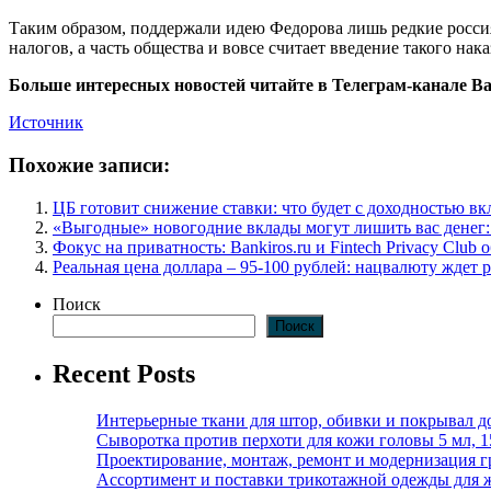
Таким образом, поддержали идею Федорова лишь редкие росси
налогов, а часть общества и вовсе считает введение такого на
Больше интересных новостей читайте в Телеграм-канале Ban
Источник
Похожие записи:
ЦБ готовит снижение ставки: что будет с доходностью в
«Выгодные» новогодние вклады могут лишить вас денег:
Фокус на приватность: Bankiros.ru и Fintech Privacy Clu
Реальная цена доллара – 95-100 рублей: нацвалюту ждет р
Поиск
Поиск
Recent Posts
Интерьерные ткани для штор, обивки и покрывал д
Сыворотка против перхоти для кожи головы 5 мл, 
Проектирование, монтаж, ремонт и модернизация г
Ассортимент и поставки трикотажной одежды для 