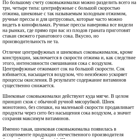
По большому счету соковыжималки можно разделить всего на
три, четыре типа: центрифужные с большой скоростью
отжима, шнековые с так называемым холодным отжимом,
ручные прессы и для цитрусовых, которые часто можно
видеть в кинофильмах. Ручные прессы наверняка все видели
на рынках, где прямо при вас из плодов граната приготовят
стакан свежего гранатового сока. Вкусно, но
производительность не та.
Отличие центрифужных и шнековых соковыжималок, кроме
конструкции, заключается в скорости отжима и, как следствие
этого, интенсивности смешивания сока с воздухом.
Центрифужные отжимают сок на большой скорости. Сок
взбивается, насыщается воздухом, что неизбежно ускоряет
процессы окисления. В результате содержание витаминов
существенно снижается.
Шнековые соковыжималки действуют куда мягче. В целом
принцип схож с обычной ручной мясорубкой. Шнек
монотонно, без спешки, на маленькой скорости продавливает
продукты через сито без насыщения сока воздухом, а значит
сохраняя максимум витаминов.
Именно такая, шнековая соковыжималка появилась в
ассортименте продукции отечественного производителя