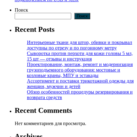
Поиск
Поиск
Recent Posts
Интерьерные ткани для штор, обивки и покрывал
доступны по отрезу и по погонному метру
Сыворотка против перхоти для кожи головы 5 мл,
15 шт — отзывы и инструкция
Проектирование, монтаж, ремонт и модернизация
грузоподъемного оборудования: мостовые и
козловые краны, МПУ и эстакады
Ассортимент и поставки трикотажной одежды для
женщин, мужчин и детей
Обзор особенностей процедуры резервирования и
возврата средств
Recent Comments
Нет комментариев для просмотра.
Archives