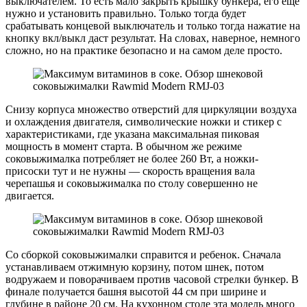
выключателем. То есть мало закрыть крышку бункера, его еще
нужно и установить правильно. Только тогда будет
срабатывать концевой выключатель и только тогда нажатие на
кнопку вкл/выкл даст результат. На словах, наверное, немного
сложно, но на практике безопасно и на самом деле просто.
Снизу корпуса множество отверстий для циркуляции воздуха
и охлаждения двигателя, символические ножки и стикер с
характеристиками, где указана максимальная пиковая
мощность в момент старта. В обычном же режиме
соковыжималка потребляет не более 260 Вт, а ножки-
присоски тут и не нужны — скорость вращения вала
черепашья и соковыжималка по столу совершенно не
двигается.
Со сборкой соковыжималки справится и ребенок. Сначала
устанавливаем отжимную корзину, потом шнек, потом
водружаем и поворачиваем против часовой стрелки бункер. В
финале получается башня высотой 44 см при ширине и
глубине в районе 20 см. На кухонном столе эта модель много