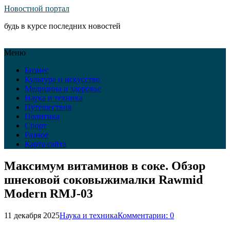
Новостной портал
будь в курсе последних новостей
Меню
Бизнес
Культура и искусство
Медицина и здоровье
Наука и техника
Путешествия
Политика
Спорт
Разное
Карта сайта
Максимум витаминов в соке. Обзор
шнековой соковыжималки Rawmid
Modern RMJ-03
11 декабря 2025
Наука и техника
Комментарии: 0