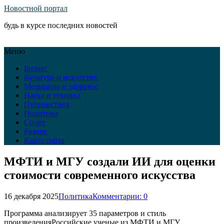
Новостной портал
будь в курсе последних новостей
Меню
Бизнес
Культура и искусство
Медицина и здоровье
Наука и техника
Путешествия
Политика
Спорт
Разное
Карта сайта
МФТИ и МГУ создали ИИ для оценки
стоимости современного искусства
16 декабря 2025
Политика
Комментарии: 0
Программа анализирует 35 параметров и стиль
произведенияРоссийские ученые из МФТИ и МГУ