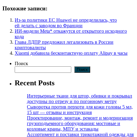
Похожие записи:
Из-за политики ЕС Huawei не определилась, что
ей делать с заводом во Франции
ИИ-модели Meta* откажутся от открытого исходного
кода
Глава ЛДПР предложил легализовать в России
криптовалюты
Xiaomi добавила бесконтактную оплату Alipay в часы
Поиск
Поиск
Recent Posts
Интерьерные ткани для штор, обивки и покрывал
доступны по отрезу и по погонному метру
Сыворотка против перхоти для кожи головы 5 мл,
15 шт — отзывы и инструкция
Проектирование, монтаж, ремонт и модернизация
грузоподъемного оборудования: мостовые и
козловые краны, МПУ и эстакады
Ассортимент и поставки трикотажной одежды для