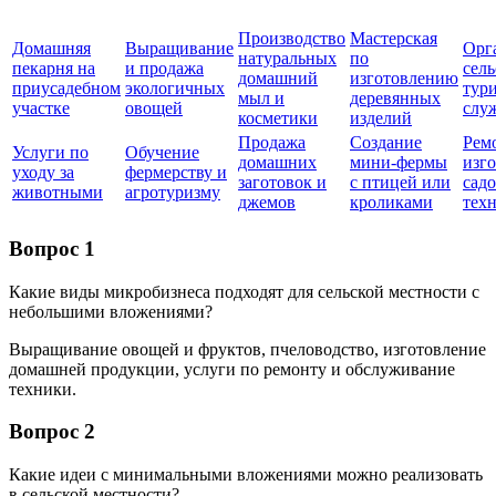
Производство
Мастерская
Домашняя
Выращивание
Орг
натуральных
по
пекарня на
и продажа
сель
домашний
изготовлению
приусадебном
экологичных
тур
мыл и
деревянных
участке
овощей
слу
косметики
изделий
Продажа
Создание
Рем
Услуги по
Обучение
домашних
мини-фермы
изг
уходу за
фермерству и
заготовок и
с птицей или
сад
животными
агротуризму
джемов
кроликами
тех
Вопрос 1
Какие виды микробизнеса подходят для сельской местности с
небольшими вложениями?
Выращивание овощей и фруктов, пчеловодство, изготовление
домашней продукции, услуги по ремонту и обслуживание
техники.
Вопрос 2
Какие идеи с минимальными вложениями можно реализовать
в сельской местности?