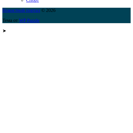
Спорт
Новостной портал
© 2026
Тема от
WP Puzzle
➤