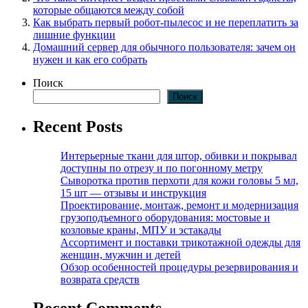
которые общаются между собой
Как выбрать первый робот-пылесос и не переплатить за
лишние функции
Домашний сервер для обычного пользователя: зачем он
нужен и как его собрать
Поиск
Поиск
Recent Posts
Интерьерные ткани для штор, обивки и покрывал
доступны по отрезу и по погонному метру
Сыворотка против перхоти для кожи головы 5 мл,
15 шт — отзывы и инструкция
Проектирование, монтаж, ремонт и модернизация
грузоподъемного оборудования: мостовые и
козловые краны, МПУ и эстакады
Ассортимент и поставки трикотажной одежды для
женщин, мужчин и детей
Обзор особенностей процедуры резервирования и
возврата средств