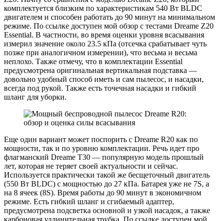
комплектуется близким по характеристикам 540 Вт BLDC
двигателем и способен работать до 90 минут на минимальном
режиме. По ссылке доступен мой обзор с тестами Dreame Z20
Essential. В частности, во время оценки уровня всасывания
измерил значение около 23.5 кПа (отсечка срабатывает чуть
позже при аналогичном измерении), что весьма и весьма
неплохо. Также отмечу, что в комплектации Essential
предусмотрена оригинальная вертикальная подставка —
довольно удобный способ иметь и сам пылесос, и насадки,
всегда под рукой. Также есть точечная насадки и гибкий
шланг для уборки.
Еще один вариант может поспорить с Dreame R20 как по
мощности, так и по уровню комплектации. Речь идет про
флагманский Dreame Т30 — популярную модель прошлый
лет, которая не теряет своей актуальности и сейчас.
Используется практически такой же бесщеточный двигатель
(550 Вт BLDC) с мощностью до 27 кПа. Батарея уже не 7S, а
на 8 ячеек (8S). Время работы до 90 минут в экономичном
режиме. Есть гибкий шланг и сгибаемый адаптер,
предусмотрена подсветка основной и узкой насадок, а также
карбоновая удлинительная трубка. По ссылке доступен мой