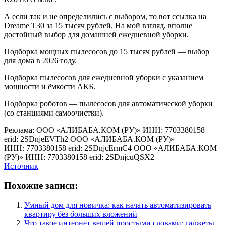
А если так и не определились с выбором, то вот ссылка на
Dreame T30 за 15 тысяч рублей. На мой взгляд, вполне
достойный выбор для домашней ежедневной уборки.
Подборка мощных пылесосов до 15 тысяч рублей — выбор
для дома в 2026 году.
Подборка пылесосов для ежедневной уборки с указанием
мощности и ёмкости АКБ.
Подборка роботов — пылесосов для автоматической уборки
(со станциями самоочистки).
Реклама: ООО «АЛИБАБА.КОМ (РУ)» ИНН: 7703380158
erid: 2SDnjeEVTh2 ООО «АЛИБАБА.КОМ (РУ)»
ИНН: 7703380158 erid: 2SDnjcErmC4 ООО «АЛИБАБА.КОМ
(РУ)» ИНН: 7703380158 erid: 2SDnjcuQSX2
Источник
Похожие записи:
Умный дом для новичка: как начать автоматизировать
квартиру без больших вложений
Что такое интернет вещей простыми словами: гаджеты,