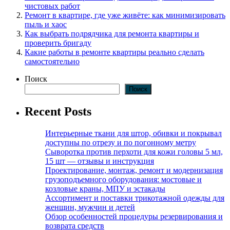
чистовых работ
Ремонт в квартире, где уже живёте: как минимизировать
пыль и хаос
Как выбрать подрядчика для ремонта квартиры и
проверить бригаду
Какие работы в ремонте квартиры реально сделать
самостоятельно
Поиск
Поиск
Recent Posts
Интерьерные ткани для штор, обивки и покрывал
доступны по отрезу и по погонному метру
Сыворотка против перхоти для кожи головы 5 мл,
15 шт — отзывы и инструкция
Проектирование, монтаж, ремонт и модернизация
грузоподъемного оборудования: мостовые и
козловые краны, МПУ и эстакады
Ассортимент и поставки трикотажной одежды для
женщин, мужчин и детей
Обзор особенностей процедуры резервирования и
возврата средств