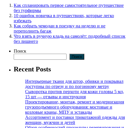
Как спланировать первое самостоятельное путешествие
без турфирмы
10 ошибок новичка в путешествиях, которые легко
избежать
Как собрать чемодан в поездку на неделю и не
переполнить багаж
Что взять в ручную кладь на самолёт: подробный список
без лишнего
Поиск
Поиск
Recent Posts
Интерьерные ткани для штор, обивки и покрывал
доступны по отрезу и по погонному метру
Сыворотка против перхоти для кожи головы 5 мл,
15 шт — отзывы и инструкция
Проектирование, монтаж, ремонт и модернизация
грузоподъемного оборудования: мостовые и
козловые краны, МПУ и эстакады
Ассортимент и поставки трикотажной одежды для
женщин, мужчин и детей
Обзор особенностей процедуры резервирования и