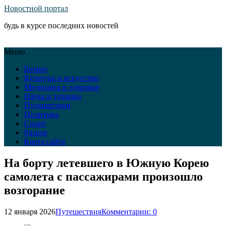
Новостной портал
будь в курсе последних новостей
Меню
Бизнес
Культура и искусство
Медицина и здоровье
Наука и техника
Путешествия
Политика
Спорт
Разное
Карта сайта
На борту летевшего в Южную Корею
самолета с пассажирами произошло
возгорание
12 января 2026
Путешествия
Комментарии: 0