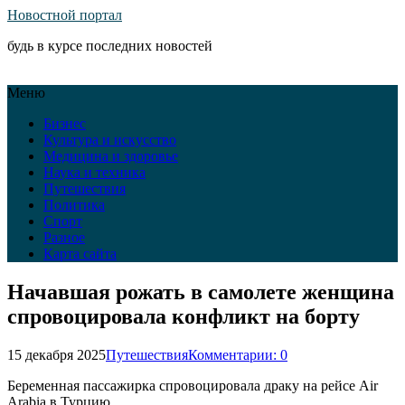
Новостной портал
будь в курсе последних новостей
Меню
Бизнес
Культура и искусство
Медицина и здоровье
Наука и техника
Путешествия
Политика
Спорт
Разное
Карта сайта
Начавшая рожать в самолете женщина
спровоцировала конфликт на борту
15 декабря 2025
Путешествия
Комментарии: 0
Беременная пассажирка спровоцировала драку на рейсе Air
Arabia в Турцию