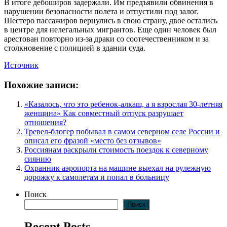
В итоге дебоширов задержали. Им предъявили обвинения в
нарушении безопасности полета и отпустили под залог.
Шестеро пассажиров вернулись в свою страну, двое остались
в центре для нелегальных мигрантов. Еще один человек был
арестован повторно из-за драки со соотечественником и за
столкновение с полицией в здании суда.
Источник
Похожие записи:
«Казалось, что это ребенок-алкаш, а я взрослая 30-летняя
женщина» Как совместный отпуск разрушает
отношения?
Тревел-блогер побывал в самом северном селе России и
описал его фразой «место без отзывов»
Россиянам раскрыли стоимость поездок к северному
сиянию
Охранник аэропорта на машине выехал на рулежную
дорожку к самолетам и попал в больницу
Поиск
Поиск
Recent Posts