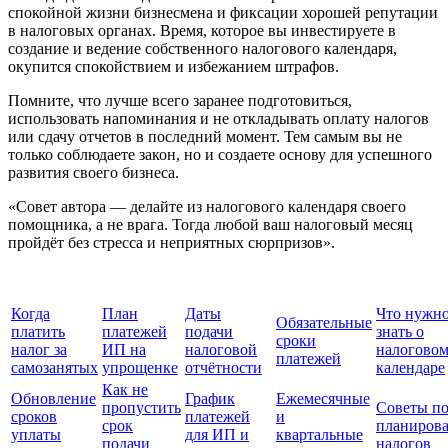
спокойной жизни бизнесмена и фиксации хорошей репутации
в налоговых органах. Время, которое вы инвестируете в
создание и ведение собственного налогового календаря,
окупится спокойствием и избежанием штрафов.
Помните, что лучше всего заранее подготовиться,
использовать напоминания и не откладывать оплату налогов
или сдачу отчетов в последний момент. Тем самым вы не
только соблюдаете закон, но и создаете основу для успешного
развития своего бизнеса.
«Совет автора — делайте из налогового календаря своего
помощника, а не врага. Тогда любой ваш налоговый месяц
пройдёт без стресса и неприятных сюрпризов».
Когда
План
Даты
Что нужн
Обязательные
платить
платежей
подачи
знать о
сроки
налог за
ИП на
налоговой
налогово
платежей
самозанятых
упрощенке
отчётности
календаре
Как не
Обновление
График
Ежемесячные
пропустить
Советы п
сроков
платежей
и
срок
планиров
уплаты
для ИП и
квартальные
подачи
налогов