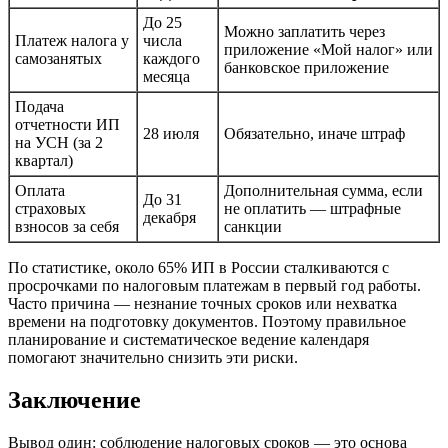
До 25
Можно заплатить через
Платеж налога у
числа
приложение «Мой налог» или
самозанятых
каждого
банковское приложение
месяца
Подача
отчетности ИП
28 июля
Обязательно, иначе штраф
на УСН (за 2
квартал)
Оплата
Дополнительная сумма, если
До 31
страховых
не оплатить — штрафные
декабря
взносов за себя
санкции
По статистике, около 65% ИП в России сталкиваются с
просрочками по налоговым платежам в первый год работы.
Часто причина — незнание точных сроков или нехватка
времени на подготовку документов. Поэтому правильное
планирование и систематическое ведение календаря
помогают значительно снизить эти риски.
Заключение
Вывод один: соблюдение налоговых сроков — это основа