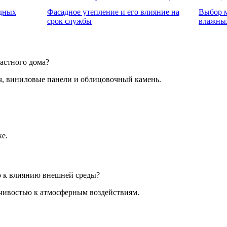
дных
Фасадное утепление и его влияние на
Выбор м
срок службы
влажны
астного дома?
ч, виниловые панели и облицовочный камень.
ке.
ю к влиянию внешней среды?
чивостью к атмосферным воздействиям.