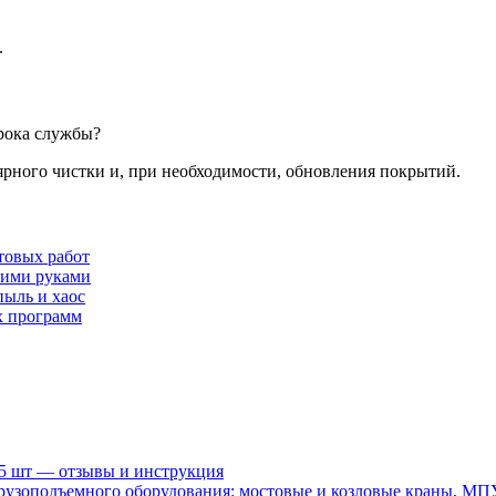
.
рока службы?
рного чистки и, при необходимости, обновления покрытий.
товых работ
оими руками
пыль и хаос
х программ
15 шт — отзывы и инструкция
рузоподъемного оборудования: мостовые и козловые краны, МП