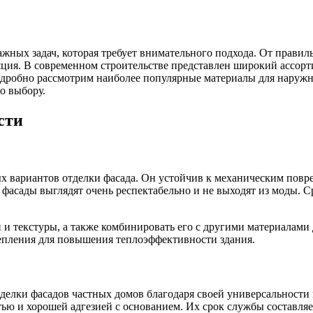
жных задач, которая требует внимательного подхода. От правиль
ляция. В современном строительстве представлен широкий ассор
дробно рассмотрим наиболее популярные материалы для наружно
о выбору.
сти
х вариантов отделки фасада. Он устойчив к механическим пов
 фасады выглядят очень респектабельно и не выходят из моды. 
и текстуры, а также комбинировать его с другими материалами 
тепления для повышения теплоэффективности здания.
делки фасадов частных домов благодаря своей универсальност
 и хорошей адгезией с основанием. Их срок службы составляет