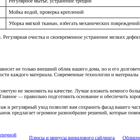
Регулярное мытье, устранение трещин
Мойка водой, проверка креплений
Уборка мягкой тканью, избегать механических повреждений
. Регулярная очистка и своевременное устранение мелких дефек
ависит не только внешний облик вашего дома, но и его долгове
нности каждого материала. Современные технологии и материал
а советую не экономить на качестве. Лучше вложить немного бо
 Главное — правильно подготовить основание и обеспечить хор
ж и регулярный уход позволят вам сохранить фасад вашего час
ынок предлагает огромное разнообразие решений, которые помо
рпичной
Плюсы и минусы винилового сайдинга
Облицов