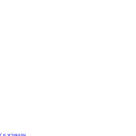
У и эстакады