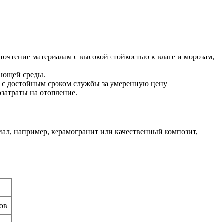
почтение материалам с высокой стойкостью к влаге и морозам,
жающей среды.
 с достойным сроком службы за умеренную цену.
озатраты на отопление.
иал, например, керамогранит или качественный композит,
ов