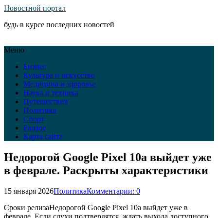
Новостной портал
будь в курсе последних новостей
Меню
Бизнес
Культура и искусство
Медицина и здоровье
Наука и техника
Путешествия
Политика
Спорт
Разное
Карта сайта
Недорогой Google Pixel 10a выйдет уже
в феврале. Раскрыты характеристики
15 января 2026
Политика
Комментарии: 0
Сроки релизаНедорогой Google Pixel 10a выйдет уже в
феврале. Если слухи подтвердятся, ждать выхода доступного