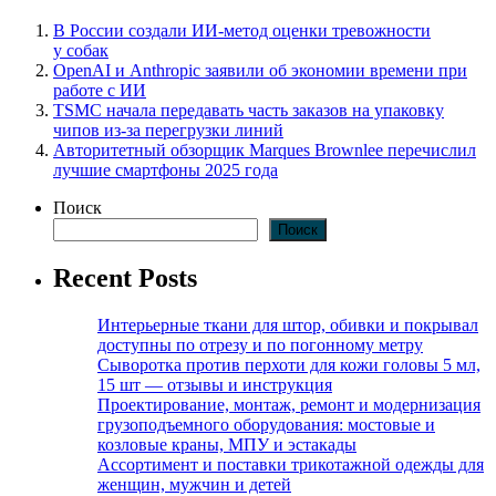
В России создали ИИ-метод оценки тревожности
у собак
OpenAI и Anthropic заявили об экономии времени при
работе с ИИ
TSMC начала передавать часть заказов на упаковку
чипов из-за перегрузки линий
Авторитетный обзорщик Marques Brownlee перечислил
лучшие смартфоны 2025 года
Поиск
Поиск
Recent Posts
Интерьерные ткани для штор, обивки и покрывал
доступны по отрезу и по погонному метру
Сыворотка против перхоти для кожи головы 5 мл,
15 шт — отзывы и инструкция
Проектирование, монтаж, ремонт и модернизация
грузоподъемного оборудования: мостовые и
козловые краны, МПУ и эстакады
Ассортимент и поставки трикотажной одежды для
женщин, мужчин и детей