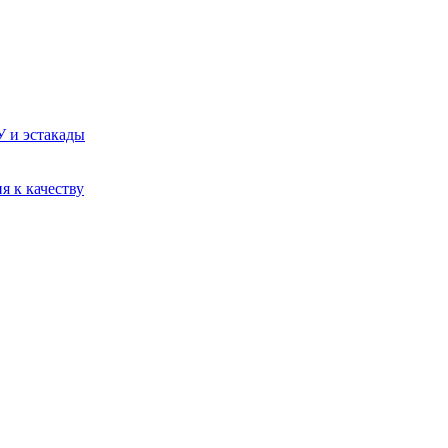
У и эстакады
я к качеству