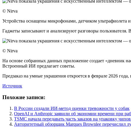
© Nirva
Устройства оснащены микрофонами, датчиком ультрафиолета и д
Гаджеты записывают и анализируют разговоры пользователя. В
© Nirva
На основе собранных данных приложение создает «дневник наст
Встроенный ИИ предлагает советы.
Предзаказ на умные украшения откроется в феврале 2026 года, 
Источник
Похожие записи:
В России создали ИИ-метод оценки тревожности у собак
OpenAI и Anthropic заявили об экономии времени при ра
TSMC начала передавать часть заказов на упаковку чипов
Авторитетный обзорщик Marques Brownlee перечислил л