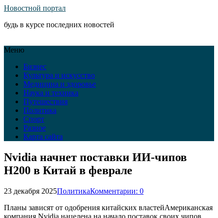
Новостной портал
будь в курсе последних новостей
Меню
Бизнес
Культура и искусство
Медицина и здоровье
Наука и техника
Путешествия
Политика
Спорт
Разное
Карта сайта
Nvidia начнет поставки ИИ-чипов
H200 в Китай в феврале
23 декабря 2025
Политика
Комментарии: 0
Планы зависят от одобрения китайских властейАмериканская
компания Nvidia нацелена на начало поставок своих чипов