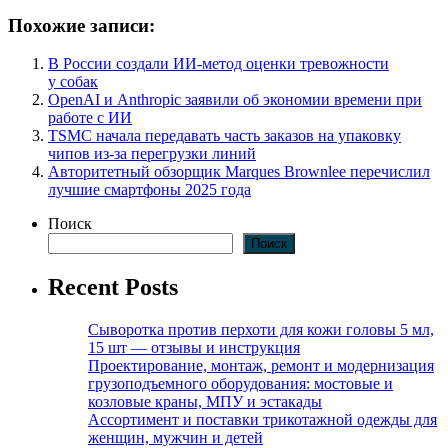
Похожие записи:
В России создали ИИ-метод оценки тревожности
у собак
OpenAI и Anthropic заявили об экономии времени при
работе с ИИ
TSMC начала передавать часть заказов на упаковку
чипов из-за перегрузки линий
Авторитетный обзорщик Marques Brownlee перечислил
лучшие смартфоны 2025 года
Поиск
Поиск
Recent Posts
Сыворотка против перхоти для кожи головы 5 мл,
15 шт — отзывы и инструкция
Проектирование, монтаж, ремонт и модернизация
грузоподъемного оборудования: мостовые и
козловые краны, МПУ и эстакады
Ассортимент и поставки трикотажной одежды для
женщин, мужчин и детей