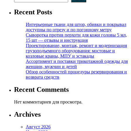
Recent Posts
Интерьерные ткани для штор, обивки и покрывал
доступны по отрезу и по погонному метру
Сыворотка против перхоти для кожи головы 5 мл,
15 шт — отзывы и инструкция
Проектирование, монтаж, ремонт и модернизация
грузоподъемного оборудования: мостовые и
козловые краны, МПУ и эстакады
Ассортимент и поставки трикотажной одежды для
женщин, мужчин и детей
Обзор особенностей процедуры резервирования и
возврата средств
Recent Comments
Нет комментариев для просмотра.
Archives
Август 2026