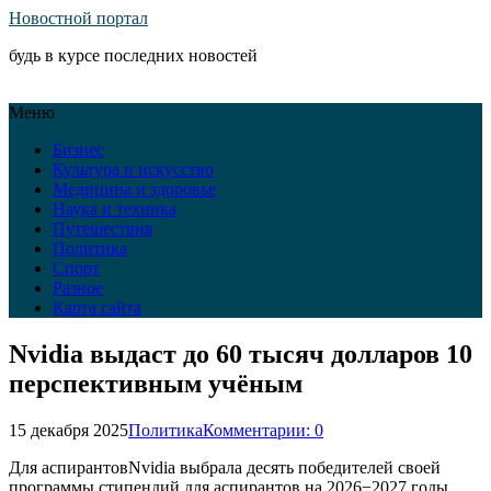
Новостной портал
будь в курсе последних новостей
Меню
Бизнес
Культура и искусство
Медицина и здоровье
Наука и техника
Путешествия
Политика
Спорт
Разное
Карта сайта
Nvidia выдаст до 60 тысяч долларов 10
перспективным учёным
15 декабря 2025
Политика
Комментарии: 0
Для аспирантовNvidia выбрала десять победителей своей
программы стипендий для аспирантов на 2026−2027 годы.